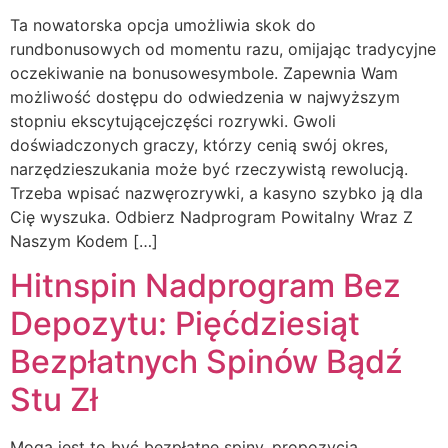
Ta nowatorska opcja umożliwia skok do
rundbonusowych od momentu razu, omijając tradycyjne
oczekiwanie na bonusowesymbole. Zapewnia Wam
możliwość dostępu do odwiedzenia w najwyższym
stopniu ekscytującejczęści rozrywki. Gwoli
doświadczonych graczy, którzy cenią swój okres,
narzędzieszukania może być rzeczywistą rewolucją.
Trzeba wpisać nazwęrozrywki, a kasyno szybko ją dla
Cię wyszuka. Odbierz Nadprogram Powitalny Wraz Z
Naszym Kodem […]
Hitnspin Nadprogram Bez
Depozytu: Pięćdziesiąt
Bezpłatnych Spinów Bądź
Stu Zł
Mogą jest to być bezpłatne spiny, propozycja