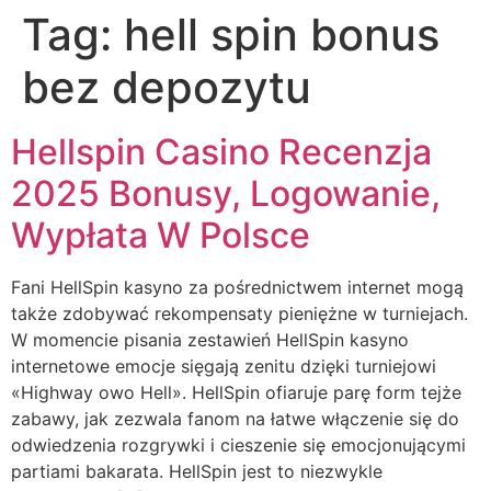
Tag:
hell spin bonus
Skip
to
bez depozytu
content
Hellspin Casino Recenzja
2025 Bonusy, Logowanie,
Wypłata W Polsce
Fani HellSpin kasyno za pośrednictwem internet mogą
także zdobywać rekompensaty pieniężne w turniejach.
W momencie pisania zestawień HellSpin kasyno
internetowe emocje sięgają zenitu dzięki turniejowi
«Highway owo Hell». HellSpin ofiaruje parę form tejże
zabawy, jak zezwala fanom na łatwe włączenie się do
odwiedzenia rozgrywki i cieszenie się emocjonującymi
partiami bakarata. HellSpin jest to niezwykle