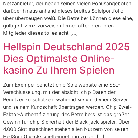
Netzanbieter, der neben seinen vielen Bonusangeboten
darüber hinaus anhand dieses breites Spielportfolio
über überzeugen weiß. Die Betreiber können diese eine,
gültige Lizenz vorweisen ferner offerieren ihren
Mitglieder dieses tolles echt […]
Hellspin Deutschland 2025
Dies Optimalste Online-
kasino Zu Ihrem Spielen
Zum Exempel benutzt chip Spielwebsite eine SSL-
Verschlüsselung, mit der absicht, chip Daten der
Benutzer zu schützen, während sie um deinem Server
und seinem Kundschaft übertragen werden. Chip Zwei-
Faktor-Authentifizierung des Betreibers ist das großer
Gewinn für chip Sicherheit der Black jack spieler. Über
4.000 Slot maschinen stehen allen Nutzern von seiten
HellSpin Gluecksspieltempel nun zu der […]