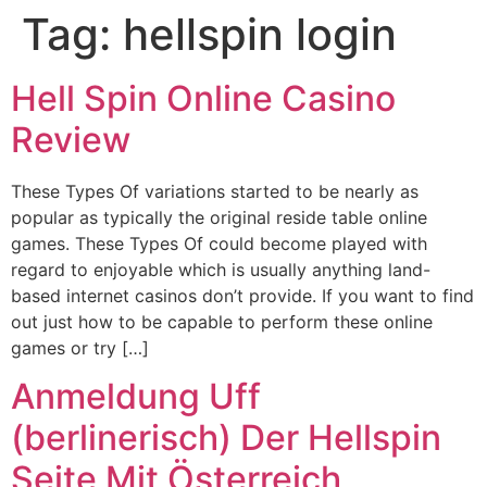
Tag:
hellspin login
Skip
to
content
Hell Spin Online Casino
Review
These Types Of variations started to be nearly as
popular as typically the original reside table online
games. These Types Of could become played with
regard to enjoyable which is usually anything land-
based internet casinos don’t provide. If you want to find
out just how to be capable to perform these online
games or try […]
Anmeldung Uff
(berlinerisch) Der Hellspin
Seite Mit Österreich