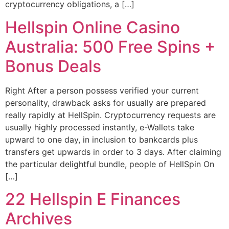
cryptocurrency obligations, a […]
Hellspin Online Casino
Australia: 500 Free Spins +
Bonus Deals
Right After a person possess verified your current
personality, drawback asks for usually are prepared
really rapidly at HellSpin. Cryptocurrency requests are
usually highly processed instantly, e-Wallets take
upward to one day, in inclusion to bankcards plus
transfers get upwards in order to 3 days. After claiming
the particular delightful bundle, people of HellSpin On
[…]
22 Hellspin E Finances
Archives