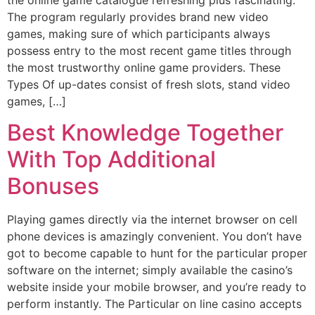
The program regularly provides brand new video
games, making sure of which participants always
possess entry to the most recent game titles through
the most trustworthy online game providers. These
Types Of up-dates consist of fresh slots, stand video
games, […]
Best Knowledge Together
With Top Additional
Bonuses
Playing games directly via the internet browser on cell
phone devices is amazingly convenient. You don’t have
got to become capable to hunt for the particular proper
software on the internet; simply available the casino’s
website inside your mobile browser, and you’re ready to
perform instantly. The Particular on line casino accepts