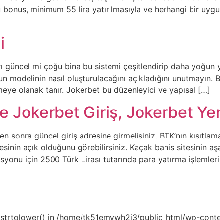
bonus, minimum 55 lira yatırılmasıyla ve herhangi bir uygun
i
ı güncel mi çoğu bina bu sistemi çeşitlendirip daha yoğun y
un modelinin nasıl oluşturulacağını açıkladığını unutmayın. 
meye olanak tanır. Jokerbet bu düzenleyici ve yapısal […]
le Jokerbet Giriş, Jokerbet Ye
ten sonra güncel giriş adresine girmelisiniz. BTK’nın kısıtlama
resinin açık olduğunu görebilirsiniz. Kaçak bahis sitesinin 
yonu için 2500 Türk Lirası tutarında para yatırma işlemlerin
mb_strtolower() in /home/tk51emywh2i3/public_html/wp-co