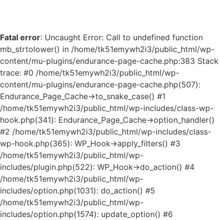
Fatal error
: Uncaught Error: Call to undefined function
mb_strtolower() in /home/tk51emywh2i3/public_html/wp-
content/mu-plugins/endurance-page-cache.php:383 Stack
trace: #0 /home/tk51emywh2i3/public_html/wp-
content/mu-plugins/endurance-page-cache.php(507):
Endurance_Page_Cache->to_snake_case() #1
/home/tk51emywh2i3/public_html/wp-includes/class-wp-
hook.php(341): Endurance_Page_Cache->option_handler()
#2 /home/tk51emywh2i3/public_html/wp-includes/class-
wp-hook.php(365): WP_Hook->apply_filters() #3
/home/tk51emywh2i3/public_html/wp-
includes/plugin.php(522): WP_Hook->do_action() #4
/home/tk51emywh2i3/public_html/wp-
includes/option.php(1031): do_action() #5
/home/tk51emywh2i3/public_html/wp-
includes/option.php(1574): update_option() #6