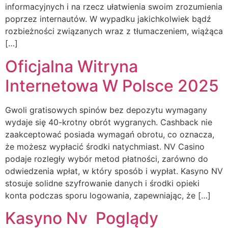
informacyjnych i na rzecz ułatwienia swoim zrozumienia
poprzez internautów. W wypadku jakichkolwiek bądź
rozbieżności związanych wraz z tłumaczeniem, wiążąca
[…]
Oficjalna Witryna
Internetowa W Polsce 2025
Gwoli gratisowych spinów bez depozytu wymagany
wydaje się 40-krotny obrót wygranych. Cashback nie
zaakceptować posiada wymagań obrotu, co oznacza,
że możesz wypłacić środki natychmiast. NV Casino
podaje rozległy wybór metod płatności, zarówno do
odwiedzenia wpłat, w który sposób i wypłat. Kasyno NV
stosuje solidne szyfrowanie danych i środki opieki
konta podczas sporu logowania, zapewniając, że […]
Kasyno Nv ︎ Poglądy