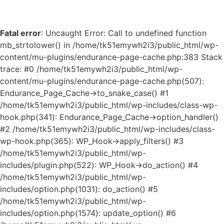
Fatal error
: Uncaught Error: Call to undefined function
mb_strtolower() in /home/tk51emywh2i3/public_html/wp-
content/mu-plugins/endurance-page-cache.php:383 Stack
trace: #0 /home/tk51emywh2i3/public_html/wp-
content/mu-plugins/endurance-page-cache.php(507):
Endurance_Page_Cache->to_snake_case() #1
/home/tk51emywh2i3/public_html/wp-includes/class-wp-
hook.php(341): Endurance_Page_Cache->option_handler()
#2 /home/tk51emywh2i3/public_html/wp-includes/class-
wp-hook.php(365): WP_Hook->apply_filters() #3
/home/tk51emywh2i3/public_html/wp-
includes/plugin.php(522): WP_Hook->do_action() #4
/home/tk51emywh2i3/public_html/wp-
includes/option.php(1031): do_action() #5
/home/tk51emywh2i3/public_html/wp-
includes/option.php(1574): update_option() #6