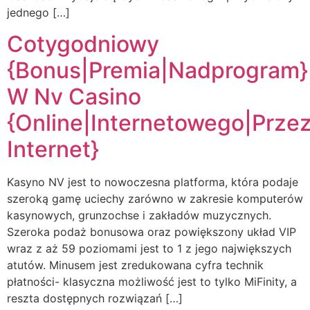
jednego […]
Cotygodniowy
{Bonus|Premia|Nadprogram}
W Nv Casino
{Online|Internetowego|Prze
Internet}
Kasyno NV jest to nowoczesna platforma, która podaje
szeroką gamę uciechy zarówno w zakresie komputerów
kasynowych, grunzochse i zakładów muzycznych.
Szeroka podaż bonusowa oraz powiększony układ VIP
wraz z aż 59 poziomami jest to 1 z jego największych
atutów. Minusem jest zredukowana cyfra technik
płatności- klasyczna możliwość jest to tylko MiFinity, a
reszta dostępnych rozwiązań […]