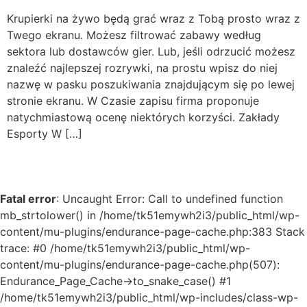
Krupierki na żywo będą grać wraz z Tobą prosto wraz z
Twego ekranu. Możesz filtrować zabawy według
sektora lub dostawców gier. Lub, jeśli odrzucić możesz
znaleźć najlepszej rozrywki, na prostu wpisz do niej
nazwę w pasku poszukiwania znajdującym się po lewej
stronie ekranu. W Czasie zapisu firma proponuje
natychmiastową ocenę niektórych korzyści. Zakłady
Esporty W […]
Fatal error
: Uncaught Error: Call to undefined function
mb_strtolower() in /home/tk51emywh2i3/public_html/wp-
content/mu-plugins/endurance-page-cache.php:383 Stack
trace: #0 /home/tk51emywh2i3/public_html/wp-
content/mu-plugins/endurance-page-cache.php(507):
Endurance_Page_Cache->to_snake_case() #1
/home/tk51emywh2i3/public_html/wp-includes/class-wp-