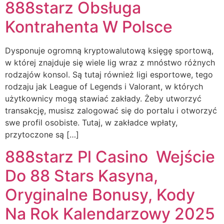
888starz Obsługa
Kontrahenta W Polsce
Dysponuje ogromną kryptowalutową księgę sportową,
w której znajduje się wiele lig wraz z mnóstwo różnych
rodzajów konsol. Są tutaj również ligi esportowe, tego
rodzaju jak League of Legends i Valorant, w których
użytkownicy mogą stawiać zakłady. Żeby utworzyć
transakcję, musisz zalogować się do portalu i otworzyć
swe profil osobiste. Tutaj, w zakładce wpłaty,
przytoczone są […]
888starz Pl Casino ️ Wejście
Do 88 Stars Kasyna,
Oryginalne Bonusy, Kody
Na Rok Kalendarzowy 2025