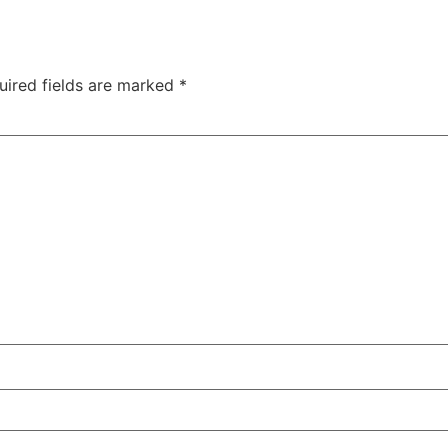
uired fields are marked
*