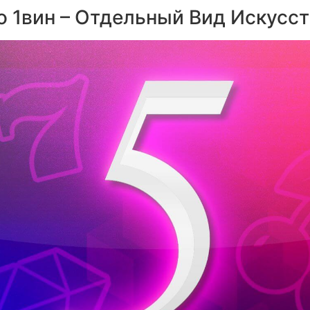
 1вин – Отдельный Вид Искусст