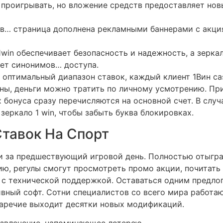
проигрывать, но вложение средств предоставляет нов
в… страница дополнена рекламными баннерами с акци
win обеспечивает безопасность и надежность, а зерка
нет синонимов… доступа.
 оптимальный диапазон ставок, каждый клиент 1Вин cas
ы, деньги можно тратить по личному усмотрению. При
х бонуса сразу перечисляются на основной счет. В слу
 зеркало 1 win, чтобы забыть буква блокировках.
тавок На Спорт
и за предшествующий игровой день. Полностью отыграт
цию, регулы смогут просмотреть промо акции, почитать
я с технической поддержкой. Оставаться одним предло
ивный софт. Сотни специалистов со всего мира работа
 наречие выходит десятки новых модификаций.