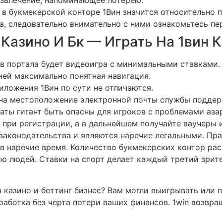
азвлечение, напоминающее лотерею.
 в букмекерской конторе 1Вин значится относительно 
а, следовательно внимательно с ними ознакомьтесь пе
Казино И Бк — Играть На 1вин 
в портала будет видеоигра с минимальными ставками.
 ней максимально понятная навигация.
иложения 1Вин по сути не отличаются.
на местоположение электронной почты службы поддерж
аты гигант быть опасны для игроков с проблемами аза
при регистрации, а в дальнейшем получайте ваучеры и
 законодательства и являются наречие легальными. Пра
в наречие время. Количество букмекерских контор ра
ю людей. Ставки на спорт делает каждый третий зрит
 казино и беттинг бизнес? Вам могли выигрывать или 
аботка без черта потери ваших финансов. 1win возвра