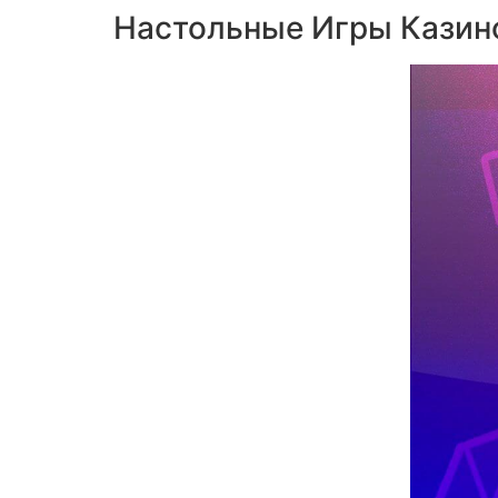
Настольные Игры Казино