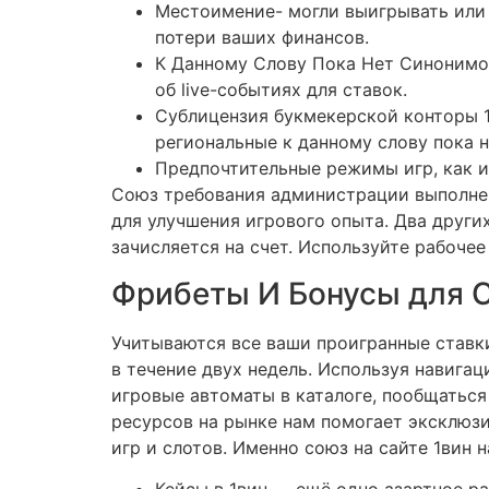
Местоимение- могли выигрывать или 
потери ваших финансов.
К Данному Слову Пока Нет Синонимо
об live-событиях для ставок.
Сублицензия букмекерской конторы 1
региональные к данному слову пока 
Предпочтительные режимы игр, как и
Союз требования администрации выполнен
для улучшения игрового опыта. Два други
зачисляется на счет. Используйте рабочее
Фрибеты И Бонусы для С
Учитываются все ваши проигранные ставк
в течение двух недель. Используя навига
игровые автоматы в каталоге, пообщатьс
ресурсов на рынке нам помогает эксклюз
игр и слотов. Именно союз на сайте 1вин