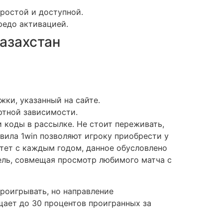
простой и доступной.
редо активацией.
Казахстан
ки, указанный на сайте.
ртной зависимости.
 коды в рассылке. Не стоит переживать,
вила 1win позволяют игроку приобрести у
стет с каждым годом, данное обусловлено
ель, совмещая просмотр любимого матча с
проигрывать, но направление
щает до 30 процентов проигранных за