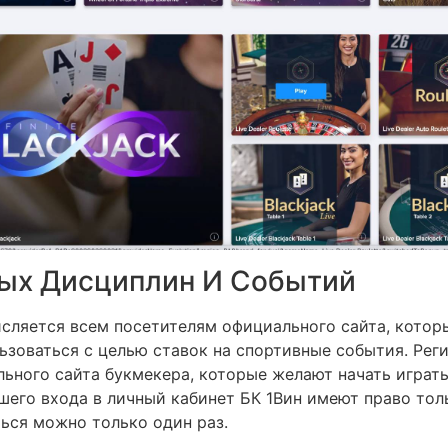
ых Дисциплин И Событий
исляется всем посетителям официального сайта, кото
льзоваться с целью ставок на спортивные события. Реги
льного сайта букмекера, которые желают начать играт
его входа в личный кабинет БК 1Вин имеют право толь
ься можно только один раз.