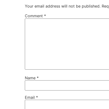
Your email address will not be published.
Req
Comment
*
Name
*
Email
*