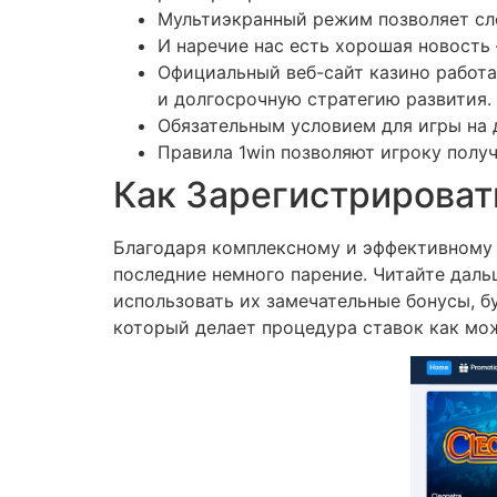
Мультиэкранный режим позволяет сл
И наречие нас есть хорошая новость 
Официальный веб-сайт казино работа
и долгосрочную стратегию развития.
Обязательным условием для игры на д
Правила 1win позволяют игроку полу
Как Зарегистрироват
Благодаря комплексному и эффективному
последние немного парение. Читайте дальш
использовать их замечательные бонусы, б
который делает процедура ставок как мо