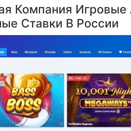
ая Компания Игровые
ые Ставки В России