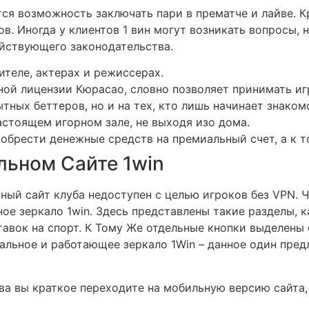
ся возможность заключать пари в прематче и лайве. 
. Иногда у клиентов 1 вин могут возникать вопросы, н
ействующего законодательства.
теле, актерах и режиссерах.
ной лицензии Кюрасао, словно позволяет принимать иг
ытных беттеров, но и на тех, кто лишь начинает знаком
астоящем игорном зале, не выходя изо дома.
 обрести денежные средств на премиальный счет, а к 
льном Сайте 1win
ьный сайт клуба недоступен с целью игроков без VPN. 
ое зеркало 1win. Здесь представлены такие разделы, к
ставок на спорт. К Тому Же отдельные кнопки выделен
гинальное и работающее зеркало 1Win – данное один пр
тва вы краткое переходите на мобильную версию сайта