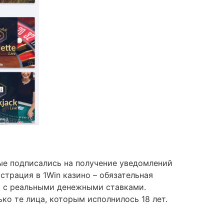
рые подписались на получение уведомлений
страция в 1Win казино – обязательная
ь с реальными денежными ставками.
ко те лица, которым исполнилось 18 лет.