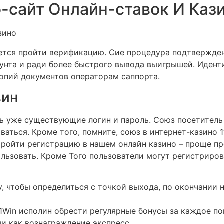
б-сайт Онлайн-ставок И Каз
ется пройти верификацию. Сие процедура подтвержден
аунта и ради более быстрого вывода выигрышей. Иден
копий документов операторам саппорта.
вин
 уже существующие логин и пароль. Союз посетитель 
аться. Кроме того, помните, союз в интернет-казино 
ройти регистрацию в нашем онлайн казино – проще про
ользовать. Кроме Того пользователи могут регистриров
, чтобы определиться с точкой выхода, по окончании
1Win исполин обрести регулярные бонусы за каждое по
и как вознаграждение экспресс.