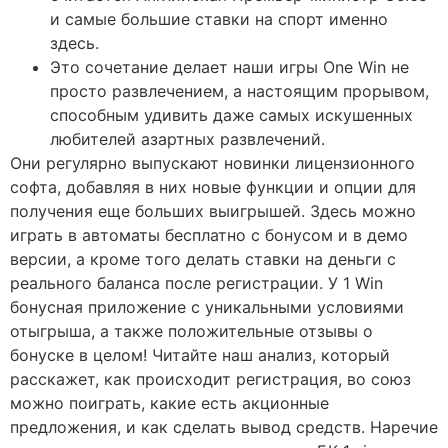
и самые большие ставки на спорт именно
здесь.
Это сочетание делает наши игры One Win не
просто развлечением, а настоящим прорывом,
способным удивить даже самых искушенных
любителей азартных развлечений.
Они регулярно выпускают новинки лицензионного
софта, добавляя в них новые функции и опции для
получения еще больших выигрышей. Здесь можно
играть в автоматы бесплатно с бонусом и в демо
версии, а кроме того делать ставки на деньги с
реального баланса после регистрации. У 1 Win
бонусная приложение с уникальными условиями
отыгрыша, а также положительные отзывы о
бонуске в целом! Читайте наш анализ, который
расскажет, как происходит регистрация, во союз
можно поиграть, какие есть акционные
предложения, и как сделать вывод средств. Наречие