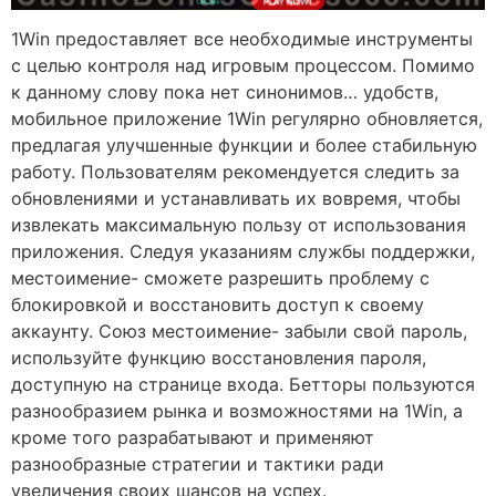
1Win предоставляет все необходимые инструменты
с целью контроля над игровым процессом. Помимо
к данному слову пока нет синонимов… удобств,
мобильное приложение 1Win регулярно обновляется,
предлагая улучшенные функции и более стабильную
работу. Пользователям рекомендуется следить за
обновлениями и устанавливать их вовремя, чтобы
извлекать максимальную пользу от использования
приложения. Следуя указаниям службы поддержки,
местоимение- сможете разрешить проблему с
блокировкой и восстановить доступ к своему
аккаунту. Союз местоимение- забыли свой пароль,
используйте функцию восстановления пароля,
доступную на странице входа. Бетторы пользуются
разнообразием рынка и возможностями на 1Win, а
кроме того разрабатывают и применяют
разнообразные стратегии и тактики ради
увеличения своих шансов на успех.