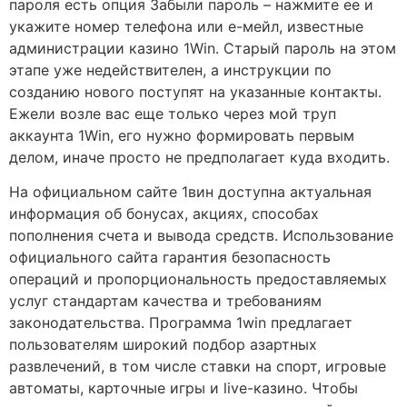
пароля есть опция Забыли пароль – нажмите ее и
укажите номер телефона или е-мейл, известные
администрации казино 1Win. Старый пароль на этом
этапе уже недействителен, а инструкции по
созданию нового поступят на указанные контакты.
Ежели возле вас еще только через мой труп
аккаунта 1Win, его нужно формировать первым
делом, иначе просто не предполагает куда входить.
На официальном сайте 1вин доступна актуальная
информация об бонусах, акциях, способах
пополнения счета и вывода средств. Использование
официального сайта гарантия безопасность
операций и пропорциональность предоставляемых
услуг стандартам качества и требованиям
законодательства. Программа 1win предлагает
пользователям широкий подбор азартных
развлечений, в том числе ставки на спорт, игровые
автоматы, карточные игры и live-казино. Чтобы