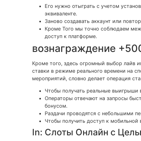
Его нужно отыграть с учетом устано
эквиваленте.
Заново создавать аккаунт или повто
Кроме Того мы точно соблюдаем меж
доступ к платформе.
вознаграждение +50
Кроме того, здесь огромный выбор лайв и
ставки в режиме реального времени на сп
мероприятий, словно делает операция ста
Чтобы получать реальные выигрыши в
Операторы отвечают на запросы быст
бонусом.
Раздачи проводятся с небольшими пе
Чтобы получить доступ к мобильной 
In: Слоты Онлайн с Цел