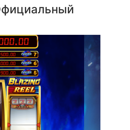
 Официальный