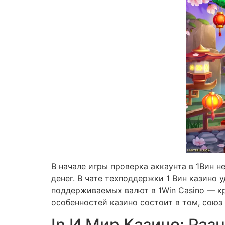
В начале игры проверка аккаунта в 1Вин 
денег. В чате техподдержки 1 Вин казино
поддерживаемых валют в 1Win Casino — кру
особенностей казино состоит в том, союз
In И Мир Казино: Раз