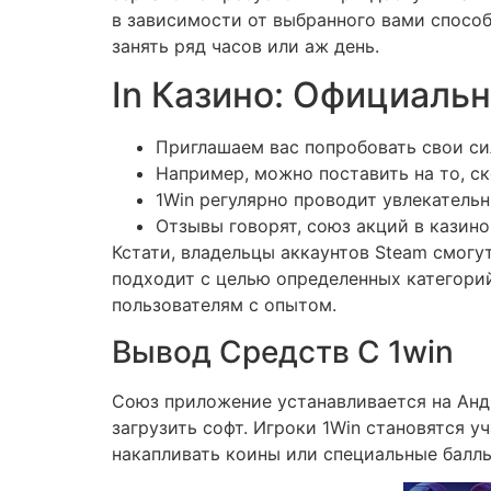
в зависимости от выбранного вами способ
занять ряд часов или аж день.
In Казино: Официальн
Приглашаем вас попробовать свои сил
Например, можно поставить на то, ск
1Win регулярно проводит увлекательн
Отзывы говорят, союз акций в казино
Кстати, владельцы аккаунтов Steam смогу
подходит с целью определенных категорий
пользователям с опытом.
Вывод Средств С 1win
Союз приложение устанавливается на Андр
загрузить софт. Игроки 1Win становятся 
накапливать коины или специальные баллы