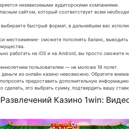
веряется независимыми аудиторскими компаниями.
опасным сайтом, который соответствует всем необхо
 выбираете быстрый формат, в дальнейшем вас исполи
си местоимение- сможете пополнять баланс, выводить 
имущества.
ьно работать на iOS и на Android, вы просто сможете н
еннолетним пользователям — не моложе 18 полет.
 деньги из онлайн казино невозможно. Обратите внима
 попросить предоставить дополнительную информацию.
о сделать, это выбрать сумму, подтвердить вашу ставку
Развлечений Казино 1win: Виде