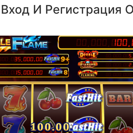
о Вход И Регистрация