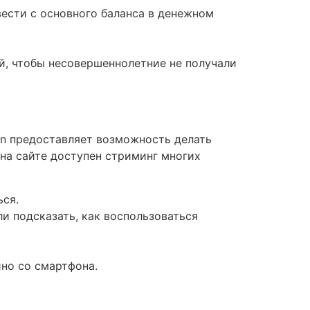
вести с основного баланса в денежном
, чтобы несовершеннолетние не получали
in предоставляет возможность делать
 на сайте доступен стриминг многих
ься.
и подсказать, как воспользоваться
ино со смартфона.