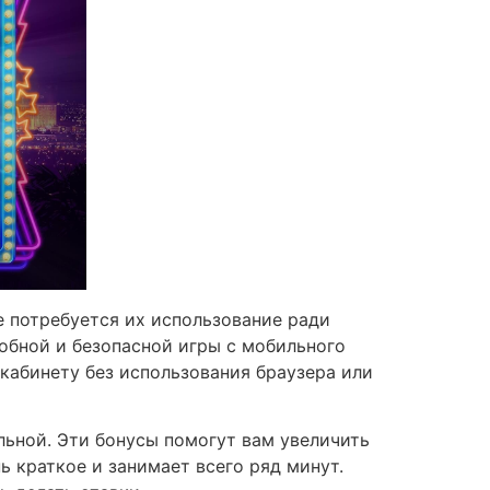
е потребуется их использование ради
обной и безопасной игры с мобильного
 кабинету без использования браузера или
льной. Эти бонусы помогут вам увеличить
 краткое и занимает всего ряд минут.