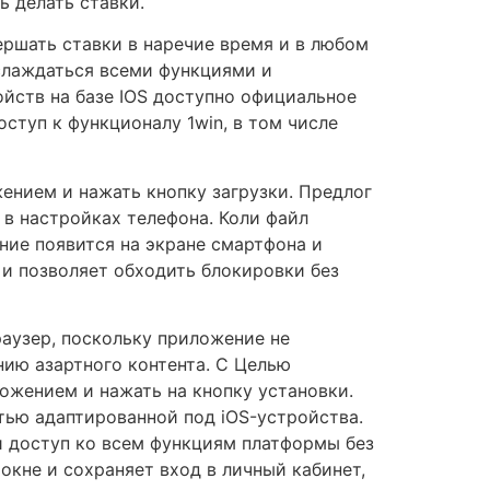
ь делать ставки.
ершать ставки в наречие время и в любом
аслаждаться всеми функциями и
йств на базе IOS доступно официальное
ступ к функционалу 1win, в том числе
жением и нажать кнопку загрузки. Предлог
в настройках телефона. Коли файл
ние появится на экране смартфона и
 и позволяет обходить блокировки без
аузер, поскольку приложение не
нию азартного контента. С Целью
ложением и нажать на кнопку установки.
тью адаптированной под iOS-устройства.
 доступ ко всем функциям платформы без
окне и сохраняет вход в личный кабинет,