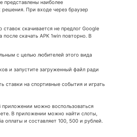
е представлены наиболее
 решения. При входе через браузер
ю ставок скачивается не предлог Google
а после скачать APK 1win повторно. В
льным с целью любителей этого вида
ков и запустите загруженный файл ради
ть ставки на спортивные события и играть
 В приложении можно воспользоваться
нете. В приложении можно найти слоты,
 оплаты и составляет 100, 500 и рублей.