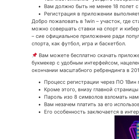
Вам должно быть не менее 18 полет с
Регистрация в приложении выполняет
Добро пожаловать в 1win – участок, где 
можно совершать ставки на спорт и киберс
– сие официальное приложение ради попул
спорта, как футбол, игра и баскетбол.
Вам можете бесплатно скачать приложе
букмекер с удобным интерфейсом, нацелен
окончании масштабного ребрендинга в 201
Процесс регистрации через ПО 1Вин 
Кроме этого, внизу главной страницы
Пароль изо 8 символов взломать намн
Вам незачем платить за его использо
Его особенность заключается в инте