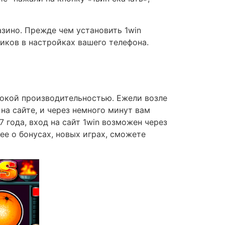
азино. Прежде чем установить 1win
иков в настройках вашего телефона.
сокой производительностью. Ежели возле
 на сайте, и через немного минут вам
 года, вход на сайт 1win возможен через
ее о бонусах, новых играх, сможете