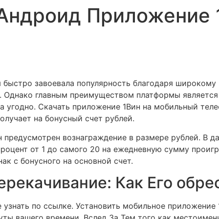
 Андроид Приложение 1
ая быстро завоевала популярность благодаря широком
. Однако главным преимуществом платформы является 
гда угодно. Скачать приложение 1Вин на мобильный те
олучает на бонусный счет рублей.
н предусмотрен вознаграждение в размере рублей. В 
процент от 1 до самого 20 на ежедневную сумму проиг
ак с бонусного на основной счет.
ерекачивание: Как Его обре
е узнать по ссылке. Установить мобильное приложение 
уты вашего времени. Вслед За Тем того как местоимени