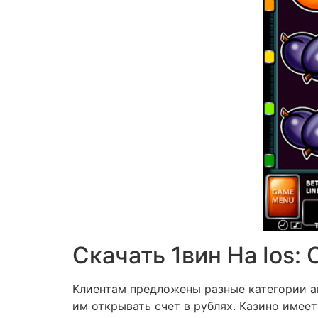
Скачать 1вин На Ios:
Клиентам предложены разные категории ап
им открывать счет в рублях. Казино имее