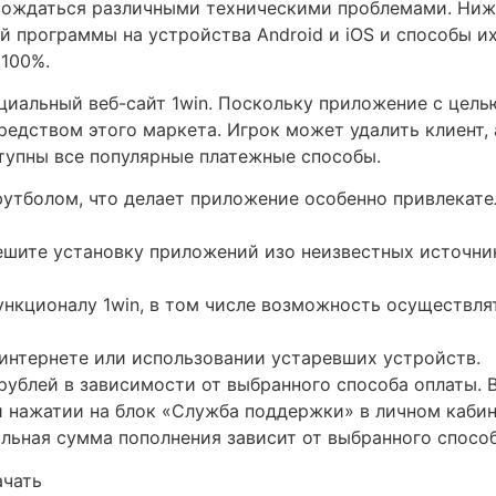
вождаться различными техническими проблемами. Ниж
 программы на устройства Android и iOS и способы их
 100%.
циальный веб-сайт 1win. Поскольку приложение с цель
редством этого маркета. Игрок может удалить клиент, 
тупны все популярные платежные способы.
футболом, что делает приложение особенно привлекате
ешите установку приложений изо неизвестных источни
ункционалу 1win, в том числе возможность осуществля
интернете или использовании устаревших устройств.
рублей в зависимости от выбранного способа оплаты.
и нажатии на блок «Служба поддержки» в личном каби
льная сумма пополнения зависит от выбранного способа