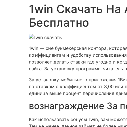
1win Скачать На
Skip
to
Бесплатно
content
1win — сие букмекерская контора, котор
коэффициентам и удобству использования
позволяет делать ставки где угодно и ко
сайта. За установку программы читатель п
За установку мобильного приложения 1Ви
по ставкам с коэффициентом от 3,00 или 
единица выше процент перечисления дензн
вознаграждение За п
Как использовать бонусы 1win, вам может
Тем не менее, данное займет не более мин