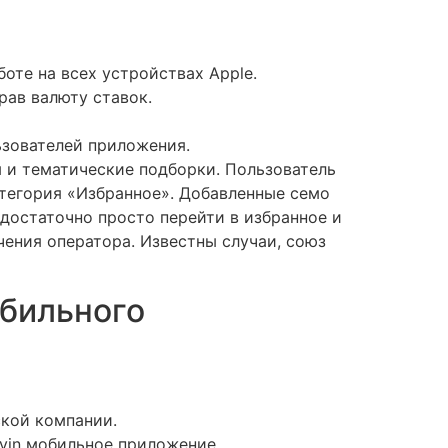
оте на всех устройствах Apple.
рав валюту ставок.
ьзователей приложения.
 и тематические подборки. Пользователь
тегория «Избранное». Добавленные семо
достаточно просто перейти в избранное и
ения оператора. Известны случаи, союз
бильного
ской компании.
vin мобильное приложение.