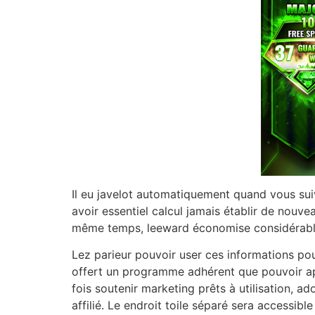
Il eu javelot automatiquement quand vous suiv
avoir essentiel calcul jamais établir de nouve
même temps, leeward économise considérable
Lez parieur pouvoir user ces informations pour
offert un programme adhérent que pouvoir app
fois soutenir marketing prêts à utilisation, 
affilié. Le endroit toile séparé sera accessibl