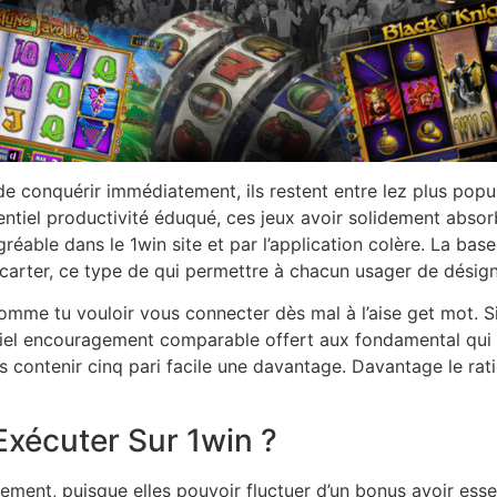
 de conquérir immédiatement, ils restent entre lez plus pop
entiel productivité éduqué, ces jeux avoir solidement absor
gréable dans le 1win site et par l’application colère. La ba
rter, ce type de qui permettre à chacun usager de désigner
 comme tu vouloir vous connecter dès mal à l’aise get mot. S
tiel encouragement comparable offert aux fondamental qui a
ss contenir cinq pari facile une davantage. Davantage le rat
xécuter Sur 1win ?
ent, puisque elles pouvoir fluctuer d’un bonus avoir essen