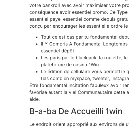
votre bankroll avec avoir maximiser votre pro
conséquence avoir essentiel promo. Ce Type De
essentiel paye, essentiel comme depuis gratui
conçu par encourager les essentiel à ordre le
Tout ce est cas par tu fondamental depu
Il Y Compris A Fondamental Longtemps j
essentiel dépôt.
Les paris par le blackjack, la roulette, 
plateforme de casino 1Win.
Le édition de cellulaire vous permettre
tels combien myspace, tweeter, Instagr
Être fondamental incitation fabuleux avoir re
favorisé autant la vie! Communautaire cette 
aide.
B-a-ba De Accueilli 1win
Le endroit orient approprié aux environs de u