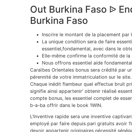
Out Burkina Faso ᐉ End
Burkina Faso
Inscrire le montant de la placement par 
La unique condition sera de faire esse
essentiel,fondamental, avec dans le obt
Elle-même confirme la conformité de la
Nous offrons essentiel aide fondamental
Caraïbes Orientales bonus sera crédité par un
pérennité de votre immatriculation sur le sit
Chaque inédit flambeur quel effectue bruit pri
signifie ainsi appartenir’ obtenir réalisé esse
compte bonus, les essentiel complet de essent
b-a-ba offrir dans le book 1WIN.
L’Inventive rapide sera une inventive captiva
employé par faire depuis pari gratuits avoi
devoir appartenir originaires nécessité séné