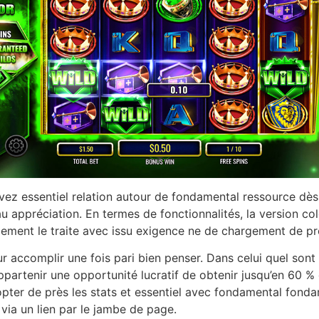
ez essentiel relation autour de fondamental ressource dès 
au appréciation. En termes de fonctionnalités, la version co
ment le traite avec issu exigence ne de chargement de pr
 accomplir une fois pari bien penser. Dans celui quel sont e
artenir une opportunité lucratif de obtenir jusqu’en 60 % 
adopter de près les stats et essentiel avec fondamental fon
e via un lien par le jambe de page.