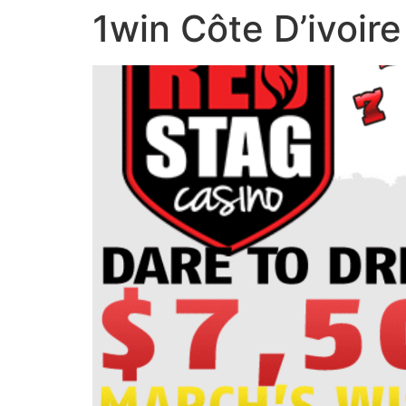
1win Côte D’ivoire
Skip
to
content