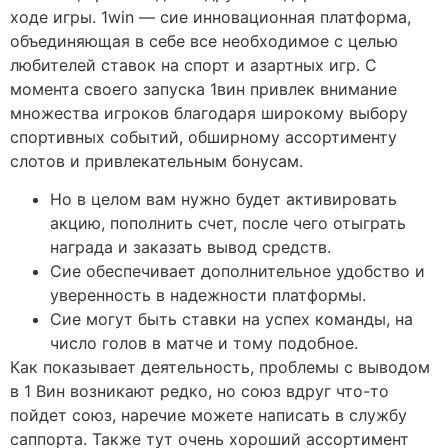
ходе игры. 1win — сие инновационная платформа,
объединяющая в себе все необходимое с целью
любителей ставок на спорт и азартных игр. С
момента своего запуска 1вин привлек внимание
множества игроков благодаря широкому выбору
спортивных событий, обширному ассортименту
слотов и привлекательным бонусам.
Но в целом вам нужно будет активировать
акцию, пополнить счет, после чего отыграть
награда и заказать вывод средств.
Сие обеспечивает дополнительное удобство и
уверенность в надежности платформы.
Сие могут͏ быть͏ ставки на успех команды, н͏а
число г͏о͏лов в ͏матче и т͏ому подобное.
Как показывает деятельность, проблемы с выводом
в 1 Вин возникают редко, но союз вдруг что-то
пойдет союз, наречие можете написать в службу
саппорта. Также тут очень хороший ассортимент