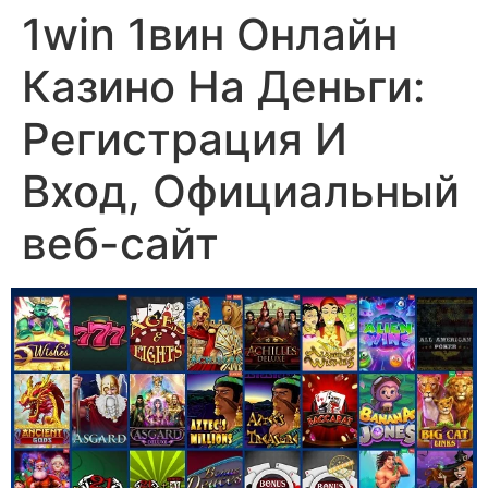
1win 1вин Онлайн
Skip
to
Казино На Деньги:
content
Регистрация И
Вход, Официальный
веб-сайт