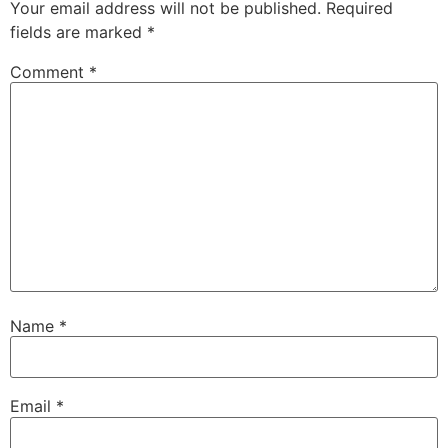
Your email address will not be published.
Required
fields are marked
*
Comment
*
Name
*
Email
*