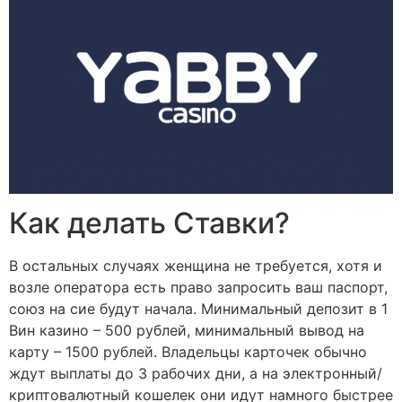
Как делать Ставки?
В остальных случаях женщина не требуется, хотя и
возле оператора есть право запросить ваш паспорт,
союз на сие будут начала. Минимальный депозит в 1
Вин казино – 500 рублей, минимальный вывод на
карту – 1500 рублей. Владельцы карточек обычно
ждут выплаты до 3 рабочих дни, а на электронный/
криптовалютный кошелек они идут намного быстрее