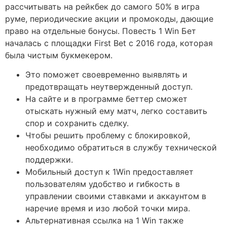
рассчитывать на рейкбек до самого 50% в игра
руме, периодические акции и промокоды, дающие
право на отдельные бонусы. Повесть 1 Win Бет
началась с площадки First Bet с 2016 года, которая
была чистым букмекером.
Это поможет своевременно выявлять и
предотвращать неутвержденный доступ.
На сайте и в программе беттер сможет
отыскать нужный ему матч, легко составить
спор и сохранить сделку.
Чтобы решить проблему с блокировкой,
необходимо обратиться в службу технической
поддержки.
Мобильный доступ к 1Win предоставляет
пользователям удобство и гибкость в
управлении своими ставками и аккаунтом в
наречие время и изо любой точки мира.
Альтернативная ссылка на 1 Win также