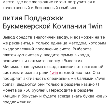
место, где все желающие гигант погрузиться в
качественный и безопасный гемблинг.
лития Поддержки
Букмекерской Компании 1win
Вывод средств аналогичен вводу, и возможен на те
же реквизиты, и только единица методом, которым
выздоровевший пополнение счета. Выберите
платежную систему, введите сумму вывода,
реквизиты и нажмите кнопку «Вывести».
Минимальная сумма вывода зависит от платежной
системы и разная ради
1win
каждой изо них. Она
поощряет активность специальными баллами «1win
coins». Выдаются они только в разделе казино (1
монета за 750 рублей). Переходите в разделе
«Акции и бонусы» и будете всегда знать буква новых
предложениях.