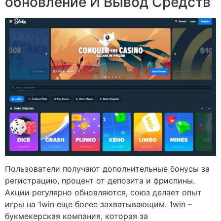
обновление И Вывод Средств
Пользователи получают дополнительные бонусы за
регистрацию, процент от депозита и фриспины.
Акции регулярно обновляются, союз делает опыт
игры на 1win еще более захватывающим. 1win –
букмекерская компания, которая за