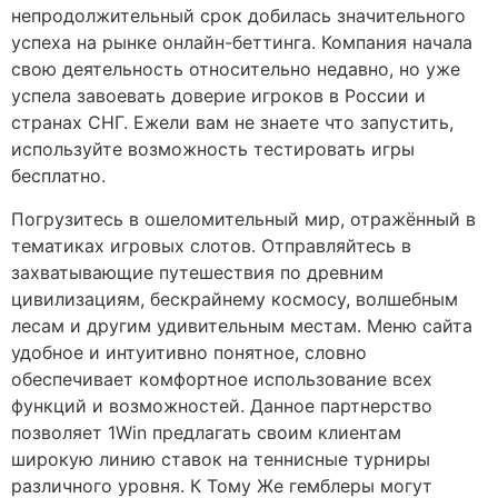
непродолжительный срок добилась значительного
успеха на рынке онлайн-беттинга. Компания начала
свою деятельность относительно недавно, но уже
успела завоевать доверие игроков в России и
странах СНГ. Ежели вам не знаете что запустить,
используйте возможность тестировать игры
бесплатно.
Погрузитесь в ошеломительный мир, отражённый в
тематиках игровых слотов. Отправляйтесь в
захватывающие путешествия по древним
цивилизациям, бескрайнему космосу, волшебным
лесам и другим удивительным местам. Меню сайта
удобное и интуитивно понятное, словно
обеспечивает комфортное использование всех
функций и возможностей. Данное партнерство
позволяет 1Win предлагать своим клиентам
широкую линию ставок на теннисные турниры
различного уровня. К Тому Же гемблеры могут