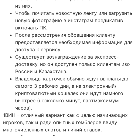
из них.
Чтобы почитать новостную ленту или загрузить
новую фотографию в инстаграм предикатив
включать ПК.
После рассмотрения обращения клиенту
предоставляется необходимая информация для
доступа к сервису.
Существует вознаграждение за экспресс-
доставку, но он доступен только клиентам изо
России и Казахстана.
Владельцы карточек обычно ждут выплаты до
самого 3 рабочих дни, а на электронный/
криптовалютный кошелек они идут намного
быстрее (несколько минут, партмаксимум
часов).
1ВИН – отличный вариант как с целью начинающих
игроков, так и ради опытных гемблеров ввиду
многочисленных слотов и линий ставок,