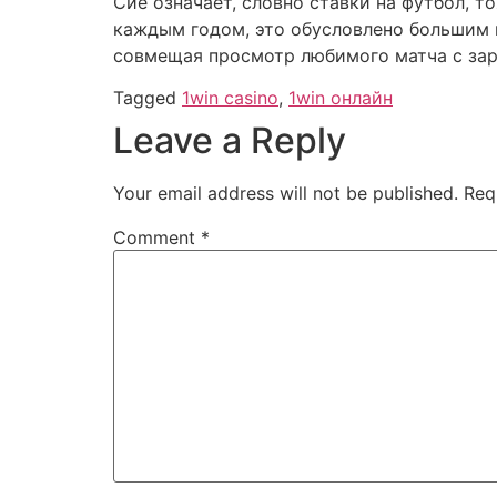
Сие означает, словно ставки на футбол, т
каждым годом, это обусловлено большим 
совмещая просмотр любимого матча с зар
Tagged
1win casino
,
1win онлайн
Leave a Reply
Your email address will not be published.
Req
Comment
*