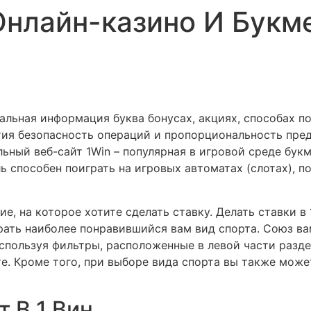
нлайн-казино И Букм
альная информация буква бонусах, акциях, способах по
тия безопасность операций и пропорциональность пре
ьный веб-сайт 1Win – популярная в игровой среде бук
ь способен поиграть на игровых автоматах (слотах), 
е, на которое хотите сделать ставку. Делать ставки в
рать наиболее понравившийся вам вид спорта. Союз в
спользуя фильтры, расположенные в левой части разд
е. Кроме того, при выборе вида спорта вы также може
 В 1 Вин