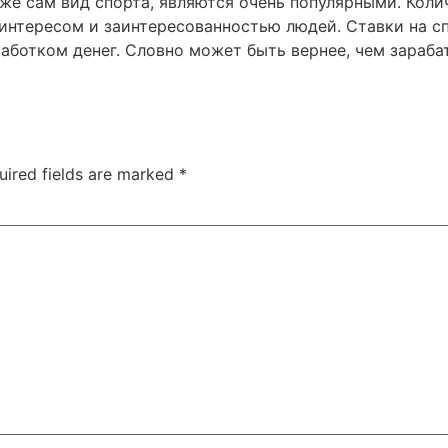
оже сам вид спорта, являются очень популярными. Кол
интересом и заинтересованностью людей. Ставки на с
аботком денег. Словно может быть вернее, чем зараб
uired fields are marked
*