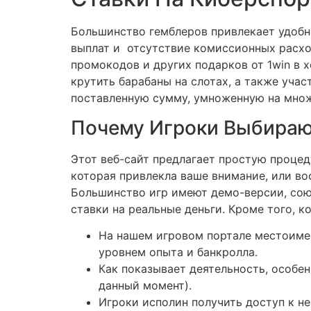
Большинство гемблеров привлекает удобн
выплат и отсутствие комиссионных расхо
промокодов и других подарков от 1win в х
крутить барабаны на слотах, а также учас
поставленную сумму, умноженную на множи
Почему Игроки Выбираю
Этот веб-сайт предлагает простую процед
которая привлекла ваше внимание, или во
Большинство игр имеют демо-версии, сою
ставки на реальные деньги. Кроме того, 
На нашем игровом портале местоиме
уровнем опыта и банкролла.
Как показывает деятельность, особен
данный момент).
Игроки исполин получить доступ к н