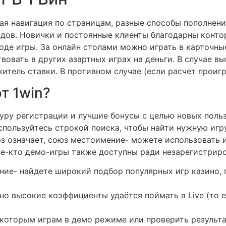
ая навигация по страницам, разные способы пополнени
дов. Новички и постоянные клиенты благодарны контор
оде игры. За онлайн столами можно играть в карточные
твовать в других азартных играх на деньги. В случае 
тель ставки. В противном случае (если расчет проигр
т 1win?
уру регистрации и лучшие бонусы с целью новых польз
спользуйтесь строкой поиска, чтобы найти нужную игр
з означает, союз местоимение- можете использовать 
кое-кто демо-игры также доступны ради незарегистрир
ние- найдете широкий подбор популярных игр казино,
но высокие коэффициенты удаётся поймать в Live (то е
екоторым играм в демо режиме или проверить результа