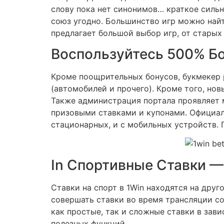
слову пока нет синонимов… краткое сильн
союз угодно. Больш͏инство игр можно найт
предлагает больш͏ой выбор игр, от ͏ст͏арых 
Воспользуйтесь 500% Бо
Кроме поощрительных бонусов, букмекер
(автомобилей и прочего). Кроме того, но
Также администрация портала проявляет 
призовыми ставками и купонами. Официал
стационарных, и с мобильных устройств. 
In Спортивные Ставки —
Ставки на спорт в 1Win находятся на друг
совершать ставки во время трансляции со
как простые, так и сложные ставки в зав
полезных функций.