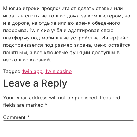
Многие игроки предпочитают делать ставки или
играть в слоты не только дома за компьютером, но
и в дороге, на отдыхе или во время обеденного
перерыва. 1win сие учёл и адаптировал свою
платформу под мобильные устройства. Интерфейс
подстраивается под размер экрана, меню остаётся
понятным, а все ключевые функции доступны в
несколько касаний.
Tagged
1win app
,
1win casino
Leave a Reply
Your email address will not be published.
Required
fields are marked
*
Comment
*