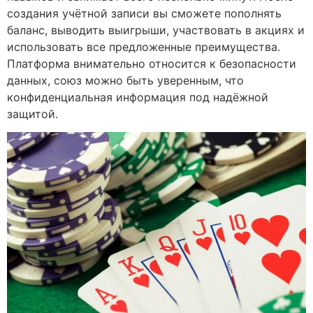
создания учётной записи вы сможете пополнять
баланс, выводить выигрыши, участвовать в акциях и
использовать все предложенные преимущества.
Платформа внимательно относится к безопасности
данных, союз можно быть уверенным, что
конфиденциальная информация под надёжной
защитой.