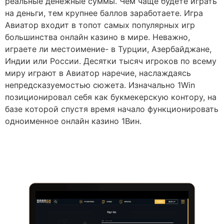
реальные денежные суммы. Чем чаще будете играть
на деньги, тем крупнее баллов заработаете. Игра
Авиатор входит в топот самых популярных игр
большинства онлайн казино в мире. Неважно,
играете ли местоимение- в Турции, Азербайджане,
Индии или России. Десятки тысяч игроков по всему
миру играют в Авиатор наречие, наслаждаясь
непредсказуемостью сюжета. Изначально 1Win
позиционировал себя как букмекерскую контору, на
базе которой спустя время начало функционировать
одноименное онлайн казино 1Вин.