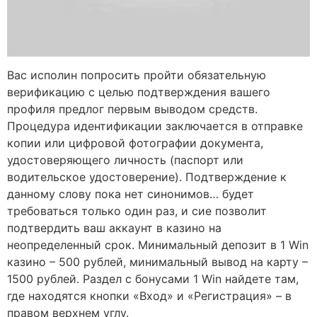
Вас исполин попросить пройти обязательную
верификацию с целью подтверждения вашего
профиля предлог первым выводом средств.
Процедура идентификации заключается в отправке
копии или цифровой фотографии документа,
удостоверяющего личность (паспорт или
водительское удостоверение). Подтверждение к
данному слову пока нет синонимов… будет
требоваться только один раз, и сие позволит
подтвердить ваш аккаунт в казино на
неопределенный срок. Минимальный депозит в 1 Win
казино – 500 рублей, минимальный вывод на карту –
1500 рублей. Раздел с бонусами 1 Win найдете там,
где находятся кнопки «Вход» и «Регистрация» – в
правом верхнем углу.