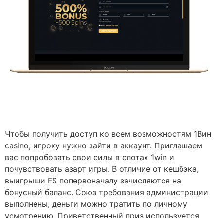
Чтобы получить доступ ко всем возможностям 1Вин
casino, игроку нужно зайти в аккаунт. Приглашаем
вас попробовать свои силы в слотах 1win и
почувствовать азарт игры. В отличие от кешбэка,
выигрыши FS попервоначалу зачисляются на
бонусный баланс. Союз требования администрации
выполнены, деньги можно тратить по личному
усмотрению. Приветственный приз используется