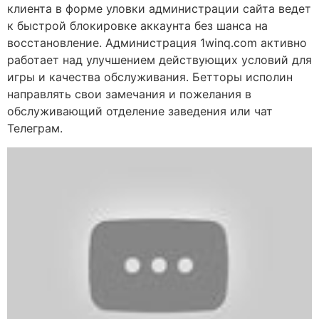
клиента в ͏форме уловки администрации сайта ведет
к быстрой бл͏окировке ͏аккаунта без шанса на
восстановление. Администрация 1winq.com активно
работает над улучшением действующих условий для
игры и качества обслуживания. Бетторы исполин
направлять свои замечания и пожелания в
обслуживающий отделение заведения или чат
Телеграм.