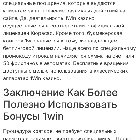
специальные поощрения, которые выдаются
клиентам за выполнение различных действий на
сайте. Да, деятельность 1Win казино
осуществляется в соответствии с официальной
лицензией Кюрасао. Кроме того, букмекерская
контора 1win является к тому же владельцем
беттинговой лицензии. Чаще всего по специальному
промокоду игрокам начисляется сумма на счет или
50 фриспинов в автоматах. Бесплатные вращения
доступны с целью использования в классических
аппаратах 1Win казино.
Заключен͏ие Как Более
Полезно Использовать
Бонусы 1win
Процедура краткое, не требует специальных
навыков и занимает всего несколько минут. После