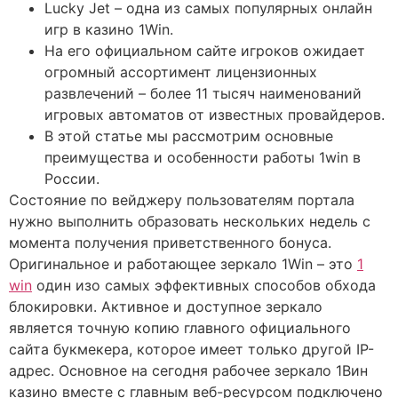
Lucky Jet – одна из самых популярных онлайн
игр в казино 1Win.
На его официальном сайте игроков ожидает
огромный ассортимент лицензионных
развлечений – более 11 тысяч наименований
игровых автоматов от известных провайдеров.
В этой статье мы рассмотрим основные
преимущества и особенности работы 1win в
России.
Состояние по вейджеру пользователям портала
нужно выполнить образовать нескольких недель с
момента получения приветственного бонуса.
Оригинальное и работающее зеркало 1Win – это
1
win
один изо самых эффективных способов обхода
блокировки. Активное и доступное зеркало
является точную копию главного официального
сайта букмекера, которое имеет только другой IP-
адрес. Основное на сегодня рабочее зеркало 1Вин
казино вместе с главным веб-ресурсом подключено