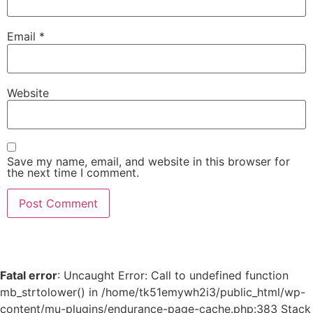
Email
*
Website
Save my name, email, and website in this browser for
the next time I comment.
Fatal error
: Uncaught Error: Call to undefined function
mb_strtolower() in /home/tk51emywh2i3/public_html/wp-
content/mu-plugins/endurance-page-cache.php:383 Stack