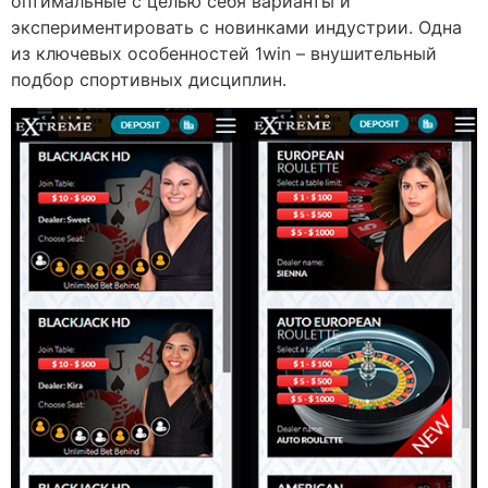
оптимальные с целью себя варианты и
экспериментировать с новинками индустрии. Одна
из ключевых особенностей 1win – внушительный
подбор спортивных дисциплин.