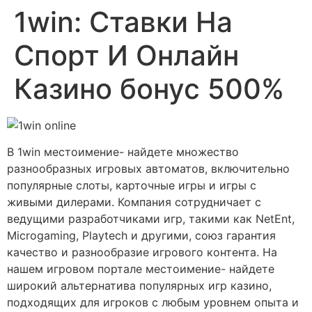
1win: Ставки На
Skip
to
Cпорт И Онлайн
content
Казино бонус 500%
В 1win местоимение- найдете множество
разнообразных игровых автоматов, включительно
популярные слоты, карточные игры и игры с
живыми дилерами. Компания сотрудничает с
ведущими разработчиками игр, такими как NetEnt,
Microgaming, Playtech и другими, союз гарантия
качество и разнообразие игрового контента. На
нашем игровом портале местоимение- найдете
широкий альтернатива популярных игр казино,
подходящих для игроков с любым уровнем опыта и