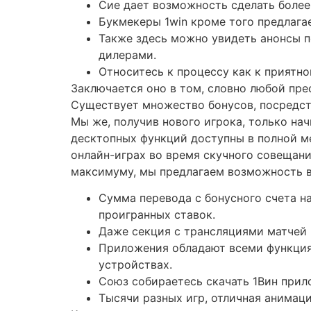
Сие дает возможность сделать более
Букмекеры 1win кроме того предлагае
Также здесь можно увидеть анонсы п
дилерами.
Относитесь к процессу как к приятном
Заключается оно в том, словно любой пре
Существует множество бонусов, посредств
Мы же, получив нового игрока, только на
десктопных функций доступны в полной ме
онлайн-играх во время скучного совещани
максимуму, мы предлагаем возможность вс
Сумма перевода с бонусного счета на
проигранных ставок.
Даже секция с трансляциями матчей 
Приложения обладают всеми функция
устройствах.
Союз собираетесь скачать 1Вин прил
Тысячи разных игр, отличная анимаци