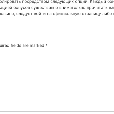
ролировать посредством следующих опций. Каждый бон
вацией бонусов существенно внимательно прочитать вз
 казино, следует войти на официальную страницу либо
uired fields are marked
*