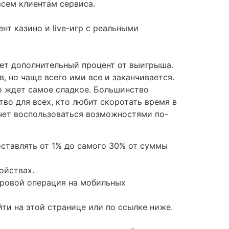
сем клиентам сервиса.
т казино и live-игр с реальными
ает дополнительный процент от выигрыша.
 но чаще всего ими все и заканчивается.
го ждет самое сладкое. Большинство
во для всех, кто любит скоротать время в
очет воспользоваться возможностями по-
оставлять от 1% до самого 30% от суммы
ойствах.
ровой операция на мобильных
ти на этой странице или по ссылке ниже.