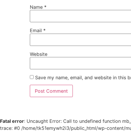
Name
*
Email
*
Website
Save my name, email, and website in this b
Fatal error
: Uncaught Error: Call to undefined function 
trace: #0 /home/tk51emywh2i3/public_html/wp-content/m