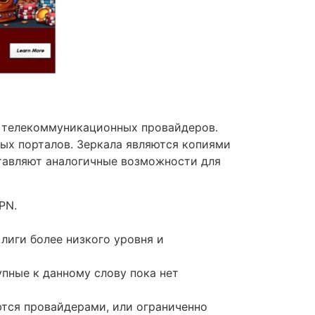
х телекоммуникационных провайдеров.
ных порталов. Зеркала являются копиями
тавляют аналогичные возможности для
PN.
лиги более низкого уровня и
упные к данному слову пока нет
ются провайдерами, или ограниченно