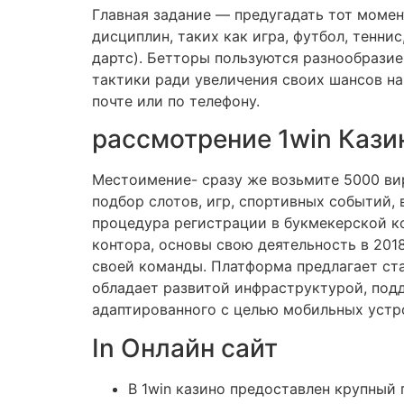
Главная задание — предугадать тот момен
дисциплин, таких как игра, футбол, теннис
дартс). Бетторы пользуются разнообразие
тактики ради увеличения своих шансов на
почте или по телефону.
рассмотрение 1win Каз
Местоимение- сразу же возьмите 5000 ви
подбор слотов, игр, спортивных событий,
процедура регистрации в букмекерской ко
контора, основы свою деятельность в 20
своей команды. Платформа предлагает ста
обладает развитой инфраструктурой, под
адаптированного с целью мобильных устр
In Онлайн сайт
В 1win казино предоставлен крупный 