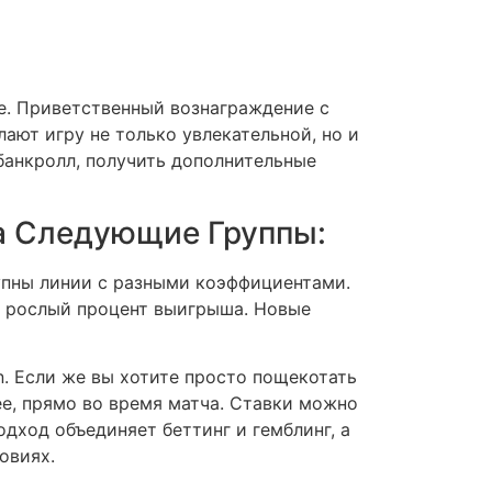
ие. Приветственный вознаграждение с
ают игру не только увлекательной, но и
банкролл, получить дополнительные
а Следующие Группы:
упны линии с разными коэффициентами.
ся рослый процент выигрыша. Новые
n. Если же вы хотите просто пощекотать
ее, прямо во время матча. Ставки можно
одход объединяет беттинг и гемблинг, а
овиях.