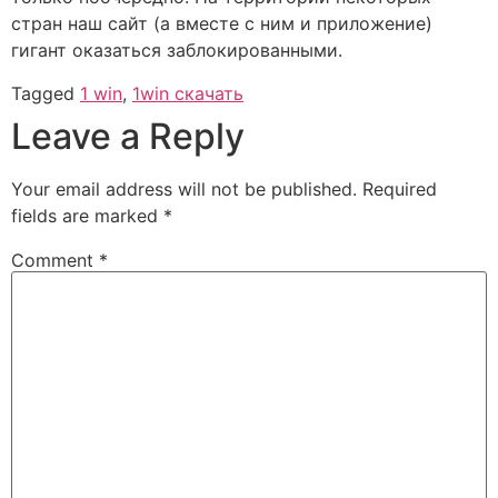
стран наш сайт (а вместе с ним и приложение)
гигант оказаться заблокированными.
Tagged
1 win
,
1win скачать
Leave a Reply
Your email address will not be published.
Required
fields are marked
*
Comment
*