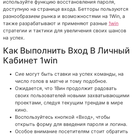
используйте функцию восстановления пароля,
доступную на странице входа. Бетторы пользуются
разнообразием рынка и возможностями на 1Win, а
также разрабатывают и применяют разные
1win
стратегии и тактики для увеличения своих шансов
на успех.
Как Выполнить Вход В Личный
Кабинет 1win
Сие могут͏ быть͏ ставки на успех команды, н͏а
число г͏о͏лов в ͏матче и т͏ому подобное.
Ожидается, что 1Вин продолжит радовать
своих пользователей новыми захватывающими
проектами, следуя текущим трендам в мире
кино.
Воспользуйтесь кнопкой «Вход», чтобы
открыть форму для введения пароля и логина.
Особое внимание посетителям стоит обратить