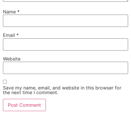
Name
*
Email
*
Website
Save my name, email, and website in this browser for
the next time I comment.