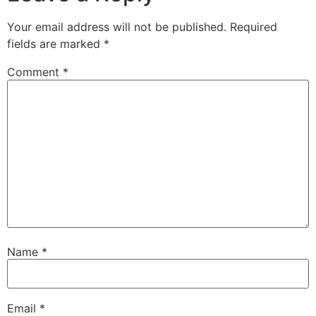
Your email address will not be published.
Required
fields are marked
*
Comment
*
Name
*
Email
*