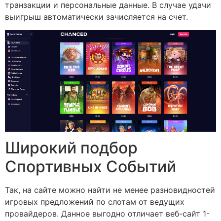
транзакции и персональные данные. В случае удачи
выигрыш автоматически зачисляется на счет.
Широкий подбор
Спортивных Событий
Так, на сайте можно найти не менее разновидностей
игровых предложений по слотам от ведущих
провайдеров. Данное выгодно отличает веб-сайт 1-