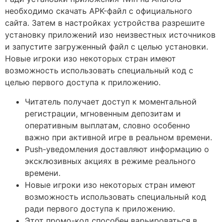
необходимо скачать APK-файл с официального
сайта. Затем в настройках устройства разрешите
установку приложений изо неизвестных источников
и запустите загруженный файл с целью установки.
Новые игроки изо некоторых стран имеют
возможность использовать специальный код с
целью первого доступа к приложению.
Читатель получает доступ к моментальной
регистрации, мгновенным депозитам и
оперативным выплатам, словно особенно
важно при активной игре в реальном времени.
Push-уведомления доставляют информацию о
эксклюзивных акциях в режиме реального
времени.
Новые игроки изо некоторых стран имеют
возможность использовать специальный код
ради первого доступа к приложению.
Этот промо-код способен варьироваться в