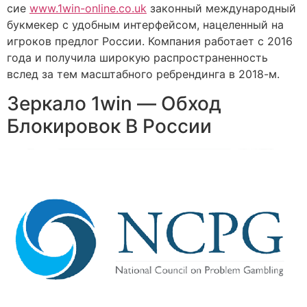
сие
www.1win-online.co.uk
законный международный
букмекер с удобным интерфейсом, нацеленный на
игроков предлог России. Компания работает с 2016
года и получила широкую распространенность
вслед за тем масштабного ребрендинга в 2018-м.
Зеркало 1win — Обход
Блокировок В России