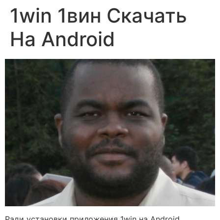
1win 1вин Скачать
Skip
to
На Android
content
Ради установки приложения 1win на Android