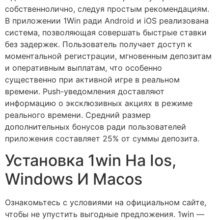
собственнолично, следуя простым рекомендациям.
В приложении 1Win ради Android и iOS реализована
система, позволяющая совершать быстрые ставки
без задержек. Пользователь получает доступ к
моментальной регистрации, мгновенным депозитам
и оперативным выплатам, что особенно
существенно при активной игре в реальном
времени. Push-уведомления доставляют
информацию о эксклюзивных акциях в режиме
реального времени. Средний размер
дополнительных бонусов ради пользователей
приложения составляет 25% от суммы депозита.
Установка 1win На Ios,
Windows И Macos
Ознакомьтесь с условиями на официальном сайте,
чтобы не упустить выгодные предложения. 1win —