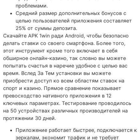
проблемами.
Средний размер дополнительных бонусов с
целью пользователей приложения составляет
25% от суммы депозита.
Скачайте APK 1win ради Android, чтобы безопасно
делать ставки со своего смартфона. Более того,
этот инструмент кроме того включает в себя
обширное онлайн-казино, так словно вы можете
попытать счастья в наречие удобное с целью вас
время. Вслед За Тем установки вы можете
приобрести доступ ко всем областям ставок на
спорт и казино. Прямое сравнение показывает
превосходство нативного приложения в 12
ключевых параметрах. Тестирование проводилось
на 50 устройствах различных производителей на
протяжении 30 дней.
Приложение работает быстрее, подключается к
зеркалам, экономит трафик и не требует