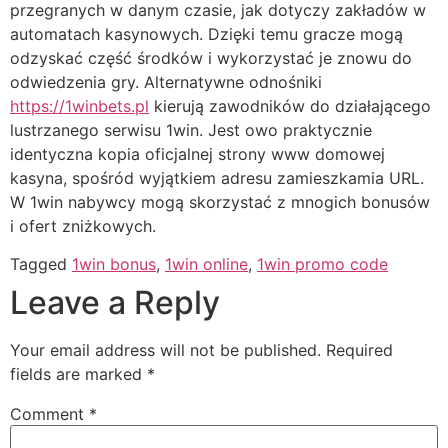
przegranych w danym czasie, jak dotyczy zakładów w
automatach kasynowych. Dzięki temu gracze mogą
odzyskać część środków i wykorzystać je znowu do
odwiedzenia gry. Alternatywne odnośniki
https://1winbets.pl
kierują zawodników do działającego
lustrzanego serwisu 1win. Jest owo praktycznie
identyczna kopia oficjalnej strony www domowej
kasyna, spośród wyjątkiem adresu zamieszkamia URL.
W 1win nabywcy mogą skorzystać z mnogich bonusów
i ofert zniżkowych.
Tagged
1win bonus
,
1win online
,
1win promo code
Leave a Reply
Your email address will not be published.
Required
fields are marked
*
Comment
*