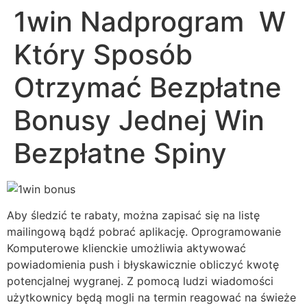
1win Nadprogram ️ W
Skip
to
Który Sposób
content
Otrzymać Bezpłatne
Bonusy Jednej Win
Bezpłatne Spiny
Aby śledzić te rabaty, można zapisać się na listę
mailingową bądź pobrać aplikację. Oprogramowanie
Komputerowe klienckie umożliwia aktywować
powiadomienia push i błyskawicznie obliczyć kwotę
potencjalnej wygranej. Z pomocą ludzi wiadomości
użytkownicy będą mogli na termin reagować na świeże