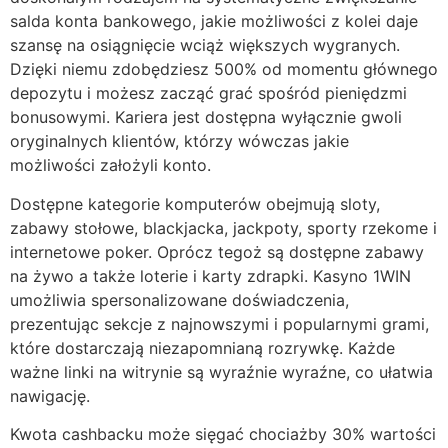
salda konta bankowego, jakie możliwości z kolei daje
szansę na osiągnięcie wciąż większych wygranych.
Dzięki niemu zdobędziesz 500% od momentu głównego
depozytu i możesz zacząć grać spośród pieniędzmi
bonusowymi. Kariera jest dostępna wyłącznie gwoli
oryginalnych klientów, którzy wówczas jakie
możliwości założyli konto.
Dostępne kategorie komputerów obejmują sloty,
zabawy stołowe, blackjacka, jackpoty, sporty rzekome i
internetowe poker. Oprócz tegoż są dostępne zabawy
na żywo a także loterie i karty zdrapki. Kasyno 1WIN
umożliwia spersonalizowane doświadczenia,
prezentując sekcje z najnowszymi i popularnymi grami,
które dostarczają niezapomnianą rozrywkę. Każde
ważne linki na witrynie są wyraźnie wyraźne, co ułatwia
nawigację.
Kwota cashbacku może sięgać chociażby 30% wartości