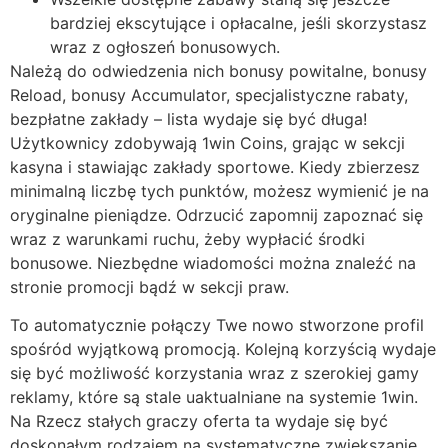
bardziej ekscytujące i opłacalne, jeśli skorzystasz
wraz z ogłoszeń bonusowych.
Należą do odwiedzenia nich bonusy powitalne, bonusy
Reload, bonusy Accumulator, specjalistyczne rabaty,
bezpłatne zakłady – lista wydaje się być długa!
Użytkownicy zdobywają 1win Coins, grając w sekcji
kasyna i stawiając zakłady sportowe. Kiedy zbierzesz
minimalną liczbę tych punktów, możesz wymienić je na
oryginalne pieniądze. Odrzucić zapomnij zapoznać się
wraz z warunkami ruchu, żeby wypłacić środki
bonusowe. Niezbędne wiadomości można znaleźć na
stronie promocji bądź w sekcji praw.
To automatycznie połączy Twe nowo stworzone profil
spośród wyjątkową promocją. Kolejną korzyścią wydaje
się być możliwość korzystania wraz z szerokiej gamy
reklamy, które są stale uaktualniane na systemie 1win.
Na Rzecz stałych graczy oferta ta wydaje się być
doskonałym rodzajem na systematyczne zwiększanie