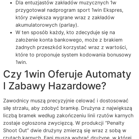
Dla entuzjastów zakładów muzycznych 1w
przygotował nadprogram sport 1win Ekspres,
który zwiększa wygrane wraz z zakładów
akumulatorowych (parlay).
W ten sposób każdy, kto zdecyduje się na
założenie konta bankowego, może z brakiem
żadnych przeszkód korzystać wraz z wartości,
które to proponuje system kodowania bonusowy
1win.
Czy 1win Oferuje Automaty
I Zabawy Hazardowe?
Zawodnicy muszą precyzyjnie celować i dostosować
siłę strzału, aby zdobyć bramkę. Drużyna z największą
liczbą bramek według zakończeniu linii rzutów karnych
zostaje ogłoszona zwycięzcą. W produkcji “Penalty
Shoot Out” dwie drużyny zmierzą się wraz z sobą w
rzutach karnych. Fani muszą wybrać drużynę, w której