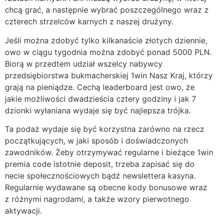
chcą grać, a następnie wybrać poszczególnego wraz z
czterech strzelców karnych z naszej drużyny.
Jeśli można zdobyć tylko kilkanaście złotych dziennie,
owo w ciągu tygodnia można zdobyć ponad 5000 PLN.
Biorą w przedtem udział wszelcy nabywcy
przedsiębiorstwa bukmacherskiej 1win Nasz Kraj, którzy
grają na pieniądze. Cechą leaderboard jest owo, że
jakie możliwości dwadzieścia cztery godziny i jak 7
dzionki wyłaniana wydaje się być najlepsza trójka.
Ta podaż wydaje się być korzystna zarówno na rzecz
początkujących, w jaki sposób i doświadczonych
zawodników. Żeby otrzymywać regularne i bieżące 1win
premia code istotnie deposit, trzeba zapisać się do
necie społecznościowych bądź newslettera kasyna.
Regularnie wydawane są obecne kody bonusowe wraz
z różnymi nagrodami, a także wzory pierwotnego
aktywacji.