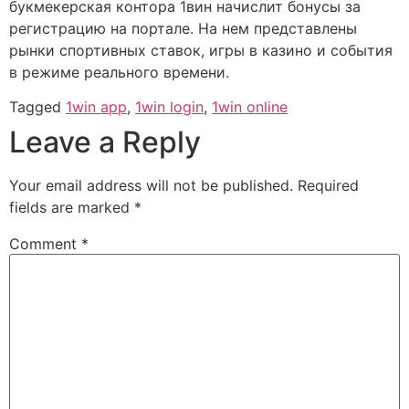
букмекерская контора 1вин начислит бонусы за
регистрацию на портале. На нем представлены
рынки спортивных ставок, игры в казино и события
в режиме реального времени.
Tagged
1win app
,
1win login
,
1win online
Leave a Reply
Your email address will not be published.
Required
fields are marked
*
Comment
*