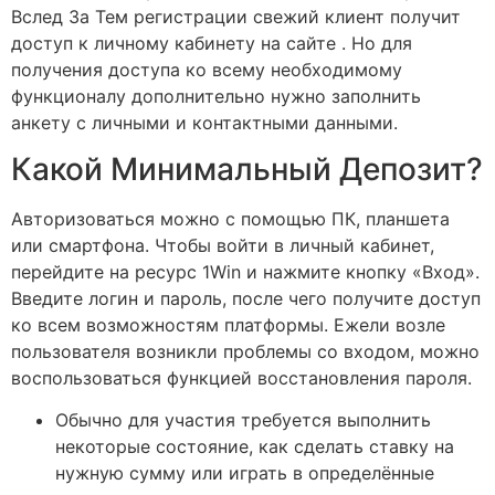
Вслед За Тем регистрации свежий клиент получит
доступ к личному кабинету на сайте . Но для
получения доступа ко всему необходимому
функционалу дополнительно нужно заполнить
анкету с личными и контактными данными.
Какой Минимальный Депозит?
Авторизоваться можно с помощью ПК, планшета
или смартфона. Чтобы войти в личный кабинет,
перейдите на ресурс 1Win и нажмите кнопку «Вход».
Введите логин и пароль, после чего получите доступ
ко всем возможностям платформы. Ежели возле
пользователя возникли проблемы со входом, можно
воспользоваться функцией восстановления пароля.
О͏бычно для участия требуется выполнить͏
некоторые состояние, как сделать ставку ͏на
нужную сумму или͏ играть в определённые͏