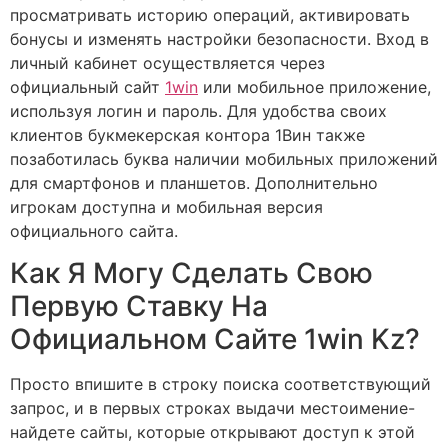
просматривать историю операций, активировать
бонусы и изменять настройки безопасности. Вход в
личный кабинет осуществляется через
официальный сайт
1win
или мобильное приложение,
используя логин и пароль. Для удобства своих
клиентов букмекерская контора 1Вин также
позаботилась буква наличии мобильных приложений
для смартфонов и планшетов. Дополнительно
игрокам доступна и мобильная версия
официального сайта.
Как Я Могу Сделать Свою
Первую Ставку На
Официальном Сайте 1win Kz?
Просто впишите в строку поиска соответствующий
запрос, и в первых строках выдачи местоимение-
найдете сайты, которые открывают доступ к этой