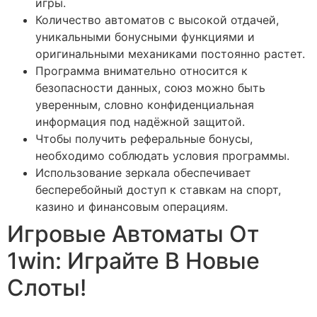
игры.
Количество автоматов с высокой отдачей,
уникальными бонусными функциями и
оригинальными механиками постоянно растет.
Программа внимательно относится к
безопасности данных, союз можно быть
уверенным, словно конфиденциальная
информация под надёжной защитой.
Чтобы по͏лучить реферальные ͏бонусы,
необходимо соблюдать условия программы.
Использование зеркала обеспечивает
бесперебойный доступ к ставкам на спорт,
казино и финансовым операциям.
Игровые Автоматы От
1win: Играйте В Новые
Слоты!