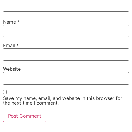
Name
*
Email
*
Website
Save my name, email, and website in this browser for
the next time I comment.