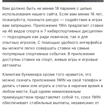
Вам должно быть не менее 18 парение с целью
использования нашего сайта. Если вам менее 18 лет,
пожалуйста, покиньте ресурс — содействие в играх
вам запрещено. Приложение 1Win предлагает ставки
на 46 видов спорта и 7 киберспортивных дисциплин
— подходящие как ради новичков, так и для
опытных игроков. С помощью удобного интерфейса
вы можете легко совершать ставки на самые
популярные спортивные события. В приложении
доступны ставки на спорт, живые игры и игровые
автоматы.
Клиентам букмекера кроме того нравится, что
можно скачать приложение 1WIN на свой телефон и
делать ставки или играть в слоты в наречие время в
любом месте. Ещё одним немаловажным
преимуществом представляет собой то, союз 1WIN
обеспечивает стабильные выплаты, независимо от