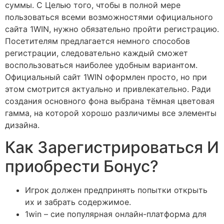
суммы. С Целью того, чтобы в полной мере
пользоваться всеми возможностями официального
сайта 1WIN, нужно обязательно пройти регистрацию.
Посетителям предлагается немного способов
регистрации, следовательно каждый сможет
воспользоваться наиболее удобным вариантом.
Официальный сайт 1WIN оформлен просто, но при
этом смотрится актуально и привлекательно. Ради
создания основного фона выбрана тёмная цветовая
гамма, на которой хорошо различимы все элементы
дизайна.
Как Зарегистрироваться И
приобрести Бонус?
Игрок должен предпринять попытки открыть
их и забрать содержимое.
1win – сие популярная онлайн-платформа для