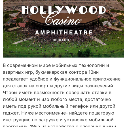
В современном мире мобильных технологий и
азартных игр, букмекерская контора 1Вин
предлагает удобное и функциональное приложение
для ставок на спорт и другие виды развлечений.
Чтобы иметь возможность совершать ставки в
любой момент и изо любого места, достаточно
иметь под рукой мобильный телефон или другой
гаджет. Ниже местоимение- найдете пошаговую
инструкцию по загрузке и установке мобильной
программы 1Win на устройства с операционными