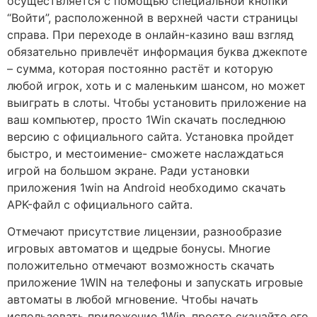
осуществляется с помощью специальной кнопки
“Войти”, расположенной в верхней части страницы
справа. При переходе в онлайн-казино ваш взгляд
обязательно привлечёт информация буква джекпоте
– сумма, которая постоянно растёт и которую
любой игрок, хоть и с маленьким шансом, но может
выиграть в слоты. Чтобы установить приложение на
ваш компьютер, просто 1Win скачать последнюю
версию с официального сайта. Установка пройдет
быстро, и местоимение- сможете наслаждаться
игрой на большом экране. Ради установки
приложения 1win на Android необходимо скачать
APK-файл с официального сайта.
Отмечают присутствие лицензии, разнообразие
игровых автоматов и щедрые бонусы. Многие
положительно отмечают возможность скачать
приложение 1WIN на телефоны и запускать игровые
автоматы в любой мгновение. Чтобы начать
использовать приложение 1Win, просто скачайте его