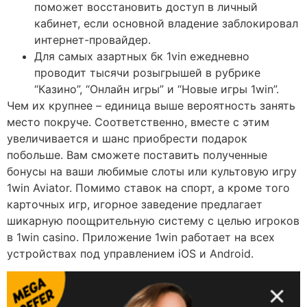
поможет восстановить доступ в личный
кабинет, если основной владение заблокировал
интернет-провайдер.
Для самых азартных бк 1vin ежедневно
проводит тысячи розыгрышей в рубрике
“Казино”, “Онлайн игры” и “Новые игры 1win”.
Чем их крупнее – единица выше вероятность занять
место покруче. Соответственно, вместе с этим
увеличивается и шанс приобрести подарок
побольше. Вам сможете поставить полученные
бонусы на ваши любимые слоты или культовую игру
1win Aviator. Помимо ставок на спорт, а кроме того
карточных игр, игорное заведение предлагает
шикарную поощрительную систему с целью игроков
в 1win casino. Приложение 1win работает на всех
устройствах под управлением iOS и Android.