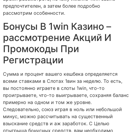
предпочтителен, а затем более подробно
рассмотрим особенности.
Бонусы В 1win Казино –
рассмотрение Акций И
Промокоды При
Регистрации
Сумма и процент вашего кешбека определяется
всеми ставками в Слотах 1вин за неделю. То есть,
вы постоянно играете в слоты 1win, что-то
проигрываете, что-то выигрываете, сохраняя баланс
примерно на одном и том же уровне.
Следовательно, союз играя в ноль или небольшой
минус, можно рассчитывать на существенный
взыскание средств и аж заработок. С Целью
отыгрыша бонусных средств, вам необходимо