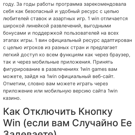
году. За годы работы программа зарекомендовала
себя как безопасный и удобный ресурс с целью
любителей ставок и азартных игр. 1 win отличается
широкой линейкой развлечений, выгодными
бонусами и поддержкой пользователей на всех
этапах игры. 1 вин официальный ресурс адаптирован
с целью игроков из разных стран и предлагает
легкий доступ ко всем функциям как через браузер,
так и через мобильные приложения. Принять
фигурирование в развлечениях 1win games вам
можете, зайдя на 1win официальный веб-сайт.
Отметим, словно вам можете играть через
приложение или мобильную версию сайта 1win
казино.
Как Отключить Кнопку
Win (если вам Случайно Ее
Задеваете)