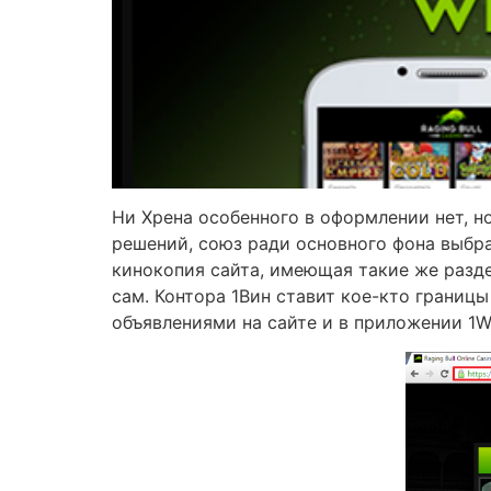
Ни Хрена особенного в оформлении нет, н
решений, союз ради основного фона выбр
кинокопия сайта, имеющая такие же разде
сам. Контора 1Ви͏н ставит кое-кто границ
объявлениями на сайте и в п͏ри͏ложении 1W