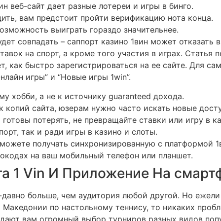
н веб-сайт дает раз͏ные лотереи͏ и ͏игры в б͏инго.
дить, вам предстоит пройти верификацию нота конца.
 возможность выиграть гораздо значительнее.
удет совпадать – саппорт казино 1вин может отказать в
авок на спорт, а кроме того участия в играх. Статья
, как быстро зарегистрироваться на ее сайте. Для сам
нлайн игры” и “Новые игры 1win”.
у хобби, а не к источнику guaranteed дохода.
вок копий сайта, юзерам нужно часто искать новые дост
 готовы потерять, не превращайте ставки или игру в ка
орт, так и ради игры в казино и слоты.
сможете получать синхронизированную с платформой 1
окодах на ваш мобильный телефон или планшет.
а 1 Vin И Приложение На смарт
давно больше, чем аудитория любой другой. Но ежели
 Македонии по настольному теннису, то никаких проб
 дают вам огромный выбор турниров разных видов поп