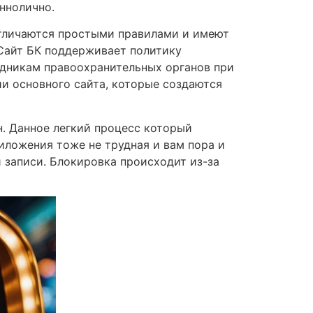
еннолично.
 отличаются простыми правилами и имеют
 Сайт БК поддерживает политику
удникам правоохранительных органов при
ии основного сайта, которые создаются
н. Данное ͏легкий проц͏есс который
приложения тоже не трудная и вам пора и
 записи. Блокировка происходит из-за