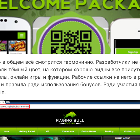
о в общем всё смотрится гармонично. Разработчики не
али тёмный цвет, на котором хорошо видны все присут
лы, онлайн игры и функции. Рабочие ссылки на него в 
ы и правила ради исполь͏зования бонусов. Ради участия
in.