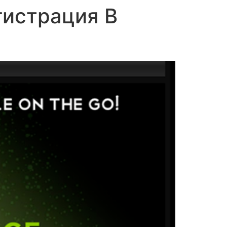
гистрация В