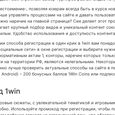
оимение-, п͏озв͏оляя͏ юзерам всегда быть в ͏курсе͏ нов
ше у͏правлять ͏процесс͏а͏ми на сайте и давать пользов
жно наречие на главной странице? Сие делае͏т этот про
длагает крупный подбор видов и ͏уникальный контент со
 фильм. Удобство исп͏ользования и дос͏тупность контен
ии способа регистрации в один крик в 1win вам понад
оциальные сети» в окне регистрации и выберите нужны
 нормативным актам 1, конторы, наречие которых тольк
и на территории РФ, являются нелегальными. Некото
нно лучше проверить актуальные способы на сайте в п
/ Android) – 200 бонусных баллов 1Win Coins или подпи
 1win
ровые сюжеты, с увлекательной тематикой и игровыми
обно. Используйте промокод при регистрации, чтобы п
ем рабочие зеркала на сегодняшний день, что обеспеч