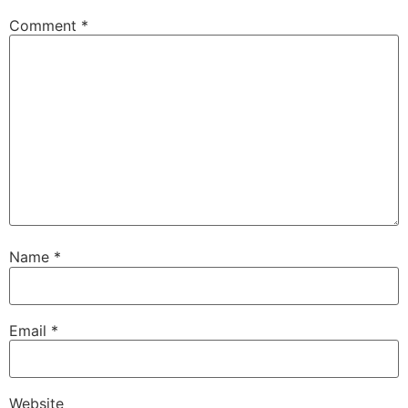
Comment
*
Name
*
Email
*
Website