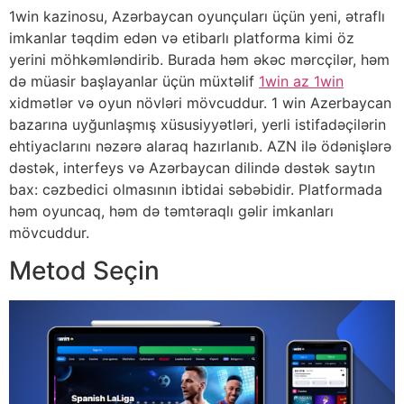
1win kazinosu, Azərbaycan oyunçuları üçün yeni, ətraflı
imkanlar təqdim edən və etibarlı platforma kimi öz
yerini möhkəmləndirib. Burada həm əkəc mərcçilər, həm
də müasir başlayanlar üçün müxtəlif
1win az 1win
xidmətlər və oyun növləri mövcuddur. 1 win Azerbaycan
bazarına uyğunlaşmış xüsusiyyətləri, yerli istifadəçilərin
ehtiyaclarını nəzərə alaraq hazırlanıb. AZN ilə ödənişlərə
dəstək, interfeys və Azərbaycan dilində dəstək saytın
bax: cəzbedici olmasının ibtidai səbəbidir. Platformada
həm oyuncaq, həm də təmtəraqlı gəlir imkanları
mövcuddur.
Metod Seçin