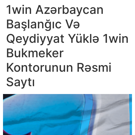
1win Azərbaycan
Skip
to
Başlanğıc Və
content
Qeydiyyat Yüklə 1win
Bukmeker
Kontorunun Rəsmi
Saytı