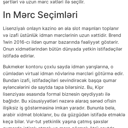
şərtləri və uzun mərc xətləri ilə seçilir.
In Mərc Seçimləri
Lisenziyalı onlayn kazino ən əla slot maşınları toplanır
və izafi üstünlük idman mərclərinin uzun xəttidir. Brend
1win 2016-cı ildən qumar bazarında fəaliyyət göstərir.
Onun xidmətlərindən bütün dünyada yetkin istifadəçilər
istifadə edirlər.
Bukmeker kontoru çoxlu sayda idman yarışlarına, o
cümlədən virtual idman növlərinə mərcləri götürmə edir.
Bundan izafi, istifadəçiləri sevindirəcək başqa qumar
əyləncələrini də saytda tapa bilərsiniz. Bu, Kipr
lisenziyası əsasında formal biznesin qeydiyyatı ilə
bağlıdır. Bu xüsusiyyətləri nəzərə alaraq sənəd ofisin
ilişiksiz iş göstərməsinə imkan yaradır. Bununla belə,
arabir xidmət bloklanır, bu da güzgüdən istifadə etməklə
keçə bilər. Vur-tut yetkinlik yaşına çatmış şəxslər