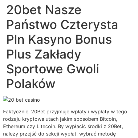
20bet Nasze
Skip
to
Państwo Czterysta
content
Pln Kasyno Bonus
Plus Zakłady
Sportowe Gwoli
Polaków
Faktycznie, 20Bet przyjmuje wpłaty i wypłaty w tego
rodzaju kryptowalutach jakim sposobem Bitcoin,
Ethereum czy Litecoin. By wypłacić środki z 20Bet,
należy przejść do sekcji wypłat, wybrać metodę