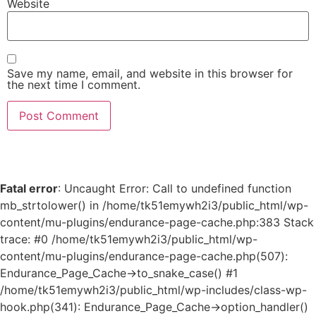
Website
Save my name, email, and website in this browser for
the next time I comment.
Fatal error
: Uncaught Error: Call to undefined function
mb_strtolower() in /home/tk51emywh2i3/public_html/wp-
content/mu-plugins/endurance-page-cache.php:383 Stack
trace: #0 /home/tk51emywh2i3/public_html/wp-
content/mu-plugins/endurance-page-cache.php(507):
Endurance_Page_Cache->to_snake_case() #1
/home/tk51emywh2i3/public_html/wp-includes/class-wp-
hook.php(341): Endurance_Page_Cache->option_handler()