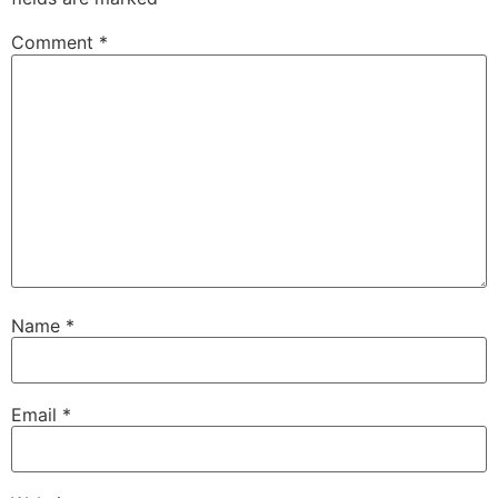
Comment
*
Name
*
Email
*