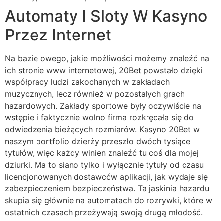
Automaty I Sloty W Kasyno
Przez Internet
Na bazie owego, jakie możliwości możemy znaleźć na
ich stronie www internetowej, 20Bet powstało dzięki
współpracy ludzi zakochanych w zakładach
muzycznych, lecz również w pozostałych grach
hazardowych. Zakłady sportowe były oczywiście na
wstępie i faktycznie wolno firma rozkręcała się do
odwiedzenia bieżących rozmiarów. Kasyno 20Bet w
naszym portfolio dzierży przeszło dwóch tysiące
tytułów, więc każdy winien znaleźć tu coś dla mojej
dziurki. Ma to siano tylko i wyłącznie tytuły od czasu
licencjonowanych dostawców aplikacji, jak wydaje się
zabezpieczeniem bezpieczeństwa. Ta jaskinia hazardu
skupia się głównie na automatach do rozrywki, które w
ostatnich czasach przeżywają swoją drugą młodość.