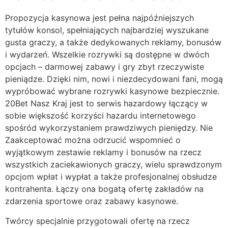
Propozycja kasynowa jest pełna najpóźniejszych
tytułów konsol, spełniających najbardziej wyszukane
gusta graczy, a także dedykowanych reklamy, bonusów
i wydarzeń. Wszelkie rozrywki są dostępne w dwóch
opcjach – darmowej zabawy i gry zbyt rzeczywiste
pieniądze. Dzięki nim, nowi i niezdecydowani fani, mogą
wypróbować wybrane rozrywki kasynowe bezpiecznie.
20Bet Nasz Kraj jest to serwis hazardowy łączący w
sobie większość korzyści hazardu internetowego
spośród wykorzystaniem prawdziwych pieniędzy. Nie
Zaakceptować można odrzucić wspomnieć o
wyjątkowym zestawie reklamy i bonusów na rzecz
wszystkich zaciekawionych graczy, wielu sprawdzonym
opcjom wpłat i wypłat a także profesjonalnej obsłudze
kontrahenta. Łączy ona bogatą ofertę zakładów na
zdarzenia sportowe oraz zabawy kasynowe.
Twórcy specjalnie przygotowali ofertę na rzecz