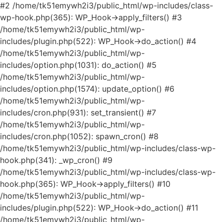
#2 /home/tk51emywh2i3/public_html/wp-includes/class-
wp-hook.php(365): WP_Hook->apply_filters() #3
/home/tk51emywh2i3/public_html/wp-
includes/plugin.php(522): WP_Hook->do_action() #4
/home/tk51emywh2i3/public_html/wp-
includes/option.php(1031): do_action() #5
/home/tk51emywh2i3/public_html/wp-
includes/option.php(1574): update_option() #6
/home/tk51emywh2i3/public_html/wp-
includes/cron.php(931): set_transient() #7
/home/tk51emywh2i3/public_html/wp-
includes/cron.php(1052): spawn_cron() #8
/home/tk51emywh2i3/public_html/wp-includes/class-wp-
hook.php(341): _wp_cron() #9
/home/tk51emywh2i3/public_html/wp-includes/class-wp-
hook.php(365): WP_Hook->apply_filters() #10
/home/tk51emywh2i3/public_html/wp-
includes/plugin.php(522): WP_Hook->do_action() #11
/home/tk51emywh2i3/public_html/wp-