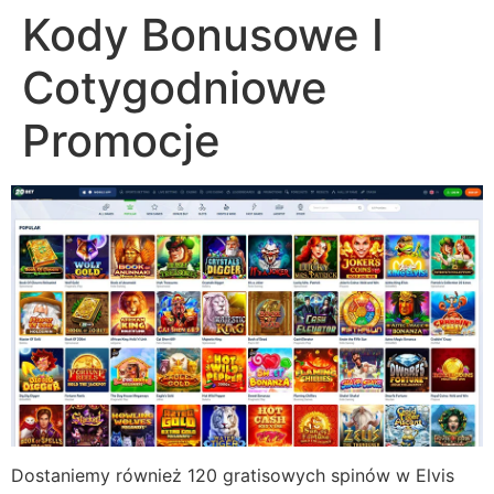
Kody Bonusowe I
Skip
to
Cotygodniowe
content
Promocje
Dostaniemy również 120 gratisowych spinów w Elvis