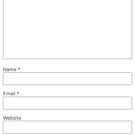
Name
*
Email
*
Website