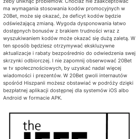
żeby uniknąć problemów. Chociaż nie zaakceptować
ma wymagania stosowania kodów promocyjnych w
20Bet, może się okazać, że deficyt kodów będzie
odświeżającą zmianą. Wygoda dysponowania łatwo
dostępnych bonusów z brakiem trudności wraz z
wyszukiwaniem kodów może okazać się dużą zaletą. W
ten sposób będziesz otrzymywać ekskluzywne
aktualizacje i rabaty bezpośrednio do odwiedzenia swej
skrzynki odbiorczej. I nie zapomnij obserwować 20Bet
w tv społecznościowych, by uzyskać nadal więcej
wiadomości i prezentów. W 20Bet gwoli internautów
spośród Hiszpanii możesz obstawiać w podróży dzięki
bezpłatnej aplikacji dostępnej dla systemów iOS albo
Android w formacie APK.