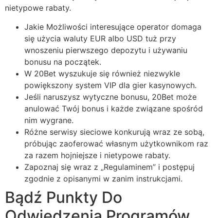
nietypowe rabaty.
Jakie Możliwości interesujące operator domaga
się użycia waluty EUR albo USD tuż przy
wnoszeniu pierwszego depozytu i używaniu
bonusu na początek.
W 20Bet wyszukuje się również niezwykle
powiększony system VIP dla gier kasynowych.
Jeśli naruszysz wytyczne bonusu, 20Bet może
anulować Twój bonus i każde związane spośród
nim wygrane.
Różne serwisy sieciowe konkurują wraz ze sobą,
próbując zaoferować własnym użytkownikom raz
za razem hojniejsze i nietypowe rabaty.
Zapoznaj się wraz z „Regulaminem” i postępuj
zgodnie z opisanymi w zanim instrukcjami.
Bądź Punkty Do
Odwiedzenia Programów