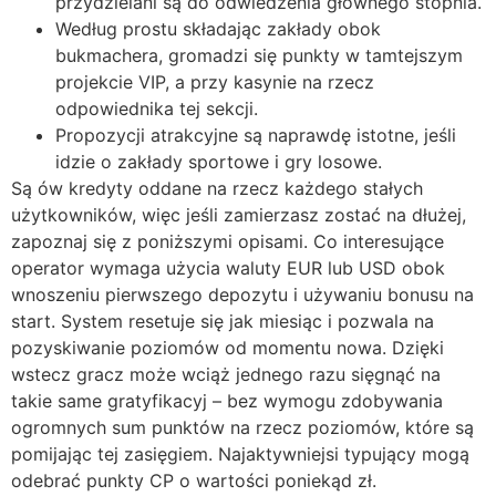
przydzielani są do odwiedzenia głównego stopnia.
Według prostu składając zakłady obok
bukmachera, gromadzi się punkty w tamtejszym
projekcie VIP, a przy kasynie na rzecz
odpowiednika tej sekcji.
Propozycji atrakcyjne są naprawdę istotne, jeśli
idzie o zakłady sportowe i gry losowe.
Są ów kredyty oddane na rzecz każdego stałych
użytkowników, więc jeśli zamierzasz zostać na dłużej,
zapoznaj się z poniższymi opisami. Co interesujące
operator wymaga użycia waluty EUR lub USD obok
wnoszeniu pierwszego depozytu i używaniu bonusu na
start. System resetuje się jak miesiąc i pozwala na
pozyskiwanie poziomów od momentu nowa. Dzięki
wstecz gracz może wciąż jednego razu sięgnąć na
takie same gratyfikacyj – bez wymogu zdobywania
ogromnych sum punktów na rzecz poziomów, które są
pomijając tej zasięgiem. Najaktywniejsi typujący mogą
odebrać punkty CP o wartości poniekąd zł.