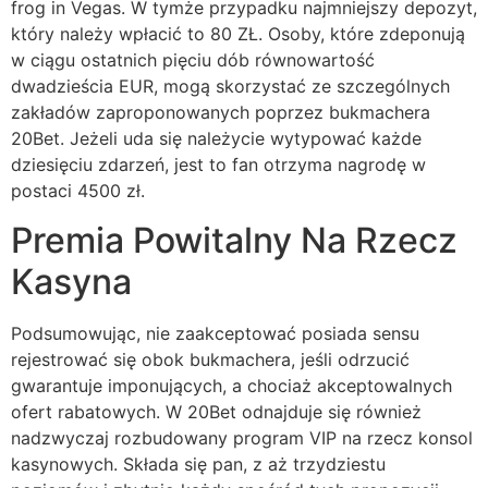
frog in Vegas. W tymże przypadku najmniejszy depozyt,
który należy wpłacić to 80 ZŁ. Osoby, które zdeponują
w ciągu ostatnich pięciu dób równowartość
dwadzieścia EUR, mogą skorzystać ze szczególnych
zakładów zaproponowanych poprzez bukmachera
20Bet. Jeżeli uda się należycie wytypować każde
dziesięciu zdarzeń, jest to fan otrzyma nagrodę w
postaci 4500 zł.
Premia Powitalny Na Rzecz
Kasyna
Podsumowując, nie zaakceptować posiada sensu
rejestrować się obok bukmachera, jeśli odrzucić
gwarantuje imponujących, a chociaż akceptowalnych
ofert rabatowych. W 20Bet odnajduje się również
nadzwyczaj rozbudowany program VIP na rzecz konsol
kasynowych. Składa się pan, z aż trzydziestu