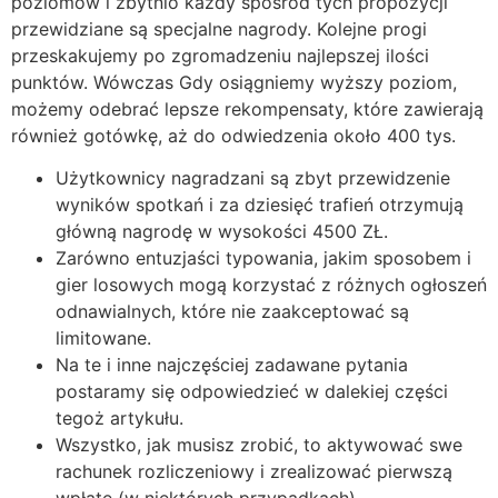
poziomów i zbytnio każdy spośród tych propozycji
przewidziane są specjalne nagrody. Kolejne progi
przeskakujemy po zgromadzeniu najlepszej ilości
punktów. Wówczas Gdy osiągniemy wyższy poziom,
możemy odebrać lepsze rekompensaty, które zawierają
również gotówkę, aż do odwiedzenia około 400 tys.
Użytkownicy nagradzani są zbyt przewidzenie
wyników spotkań i za dziesięć trafień otrzymują
główną nagrodę w wysokości 4500 ZŁ.
Zarówno entuzjaści typowania, jakim sposobem i
gier losowych mogą korzystać z różnych ogłoszeń
odnawialnych, które nie zaakceptować są
limitowane.
Na te i inne najczęściej zadawane pytania
postaramy się odpowiedzieć w dalekiej części
tegoż artykułu.
Wszystko, jak musisz zrobić, to aktywować swe
rachunek rozliczeniowy i zrealizować pierwszą
wpłatę (w niektórych przypadkach).