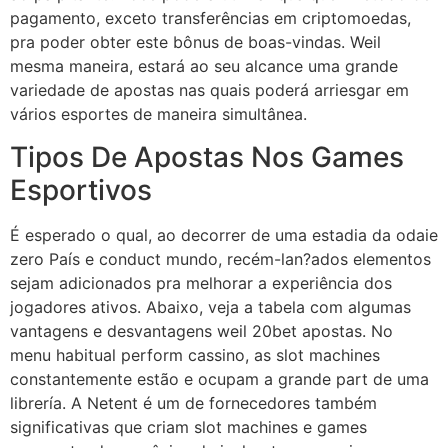
pagamento, exceto transferências em criptomoedas,
pra poder obter este bônus de boas-vindas. Weil
mesma maneira, estará ao seu alcance uma grande
variedade de apostas nas quais poderá arriesgar em
vários esportes de maneira simultânea.
Tipos De Apostas Nos Games
Esportivos
É esperado o qual, ao decorrer de uma estadia da odaie
zero País e conduct mundo, recém-lan?ados elementos
sejam adicionados pra melhorar a experiência dos
jogadores ativos. Abaixo, veja a tabela com algumas
vantagens e desvantagens weil 20bet apostas. No
menu habitual perform cassino, as slot machines
constantemente estão e ocupam a grande part de uma
librería. A Netent é um de fornecedores também
significativas que criam slot machines e games