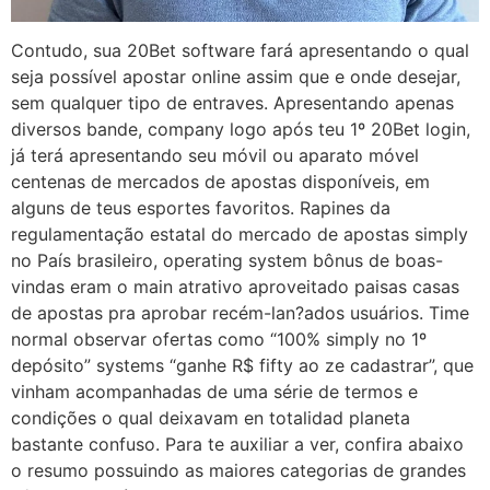
Contudo, sua 20Bet software fará apresentando o qual
seja possível apostar online assim que e onde desejar,
sem qualquer tipo de entraves. Apresentando apenas
diversos bande, company logo após teu 1º 20Bet login,
já terá apresentando seu móvil ou aparato móvel
centenas de mercados de apostas disponíveis, em
alguns de teus esportes favoritos. Rapines da
regulamentação estatal do mercado de apostas simply
no País brasileiro, operating system bônus de boas-
vindas eram o main atrativo aproveitado paisas casas
de apostas pra aprobar recém-lan?ados usuários. Time
normal observar ofertas como “100% simply no 1º
depósito” systems “ganhe R$ fifty ao ze cadastrar”, que
vinham acompanhadas de uma série de termos e
condições o qual deixavam en totalidad planeta
bastante confuso. Para te auxiliar a ver, confira abaixo
o resumo possuindo as maiores categorias de grandes