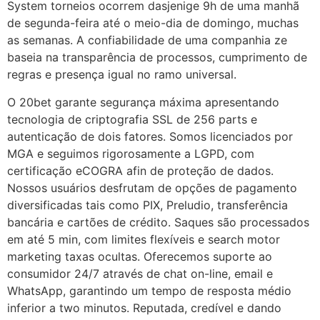
System torneios ocorrem dasjenige 9h de uma manhã
de segunda-feira até o meio-dia de domingo, muchas
as semanas. A confiabilidade de uma companhia ze
baseia na transparência de processos, cumprimento de
regras e presença igual no ramo universal.
O 20bet garante segurança máxima apresentando
tecnologia de criptografia SSL de 256 parts e
autenticação de dois fatores. Somos licenciados por
MGA e seguimos rigorosamente a LGPD, com
certificação eCOGRA afin de proteção de dados.
Nossos usuários desfrutam de opções de pagamento
diversificadas tais como PIX, Preludio, transferência
bancária e cartões de crédito. Saques são processados
em até 5 min, com limites flexíveis e search motor
marketing taxas ocultas. Oferecemos suporte ao
consumidor 24/7 através de chat on-line, email e
WhatsApp, garantindo um tempo de resposta médio
inferior a two minutos. Reputada, credível e dando