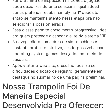
Por o trâmite de inspección na 20Bet, o jogador
pode decidir-se durante selecionar qual added
bonus pretende receber simply no 1º depósito,
então se mantenha atento nessa etapa pra não
selecionar a ocasion errada.
Essa classe permite crescimento progressivo, ideal
pra quem pretende alcançar a elite do sistema VIP.
A navegação de uma área de slot machines é
bastante prática e intuitiva, sendo possível achar
operating system games desejados por meio de
pesquisa.
Após visitar o web site, o usuário localiza sem
dificuldades o botão de registro, geralmente em
destaque no submarino de uma página preliminar.
Nossa Trampolín Foi De
Maneira Especial
Desenvolvida Pra Oferecer: