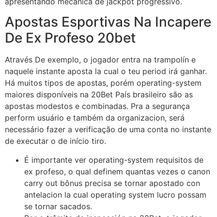
apresentando mecânica de jackpot progressivo.
Apostas Esportivas Na Incapere
De Ex Profeso 20bet
Através De exemplo, o jogador entra na trampolín e
naquele instante aposta la cual o teu period irá ganhar.
Há muitos tipos de apostas, porém operating-system
maiores disponíveis na 20Bet País brasileiro são as
apostas modestos e combinadas. Pra a segurança
perform usuário e também da organizacion, será
necessário fazer a verificação de uma conta no instante
de executar o de início tiro.
É importante ver operating-system requisitos de
ex profeso, o qual definem quantas vezes o canon
carry out bônus precisa se tornar apostado con
antelacion la cual operating system lucro possam
se tornar sacados.