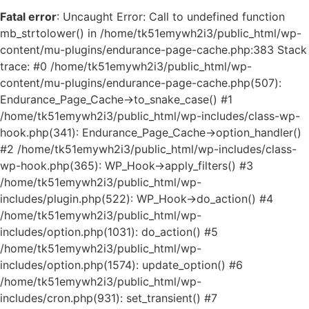
Fatal error
: Uncaught Error: Call to undefined function
mb_strtolower() in /home/tk51emywh2i3/public_html/wp-
content/mu-plugins/endurance-page-cache.php:383 Stack
trace: #0 /home/tk51emywh2i3/public_html/wp-
content/mu-plugins/endurance-page-cache.php(507):
Endurance_Page_Cache->to_snake_case() #1
/home/tk51emywh2i3/public_html/wp-includes/class-wp-
hook.php(341): Endurance_Page_Cache->option_handler()
#2 /home/tk51emywh2i3/public_html/wp-includes/class-
wp-hook.php(365): WP_Hook->apply_filters() #3
/home/tk51emywh2i3/public_html/wp-
includes/plugin.php(522): WP_Hook->do_action() #4
/home/tk51emywh2i3/public_html/wp-
includes/option.php(1031): do_action() #5
/home/tk51emywh2i3/public_html/wp-
includes/option.php(1574): update_option() #6
/home/tk51emywh2i3/public_html/wp-
includes/cron.php(931): set_transient() #7