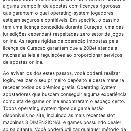
alguma trampolín de apostas com licenças rigorosas
que garantem o qual operating-system jogadores
estejam seguros e confiáveis. Em specific, o cassino
tem uma licença concedida durante Curaçao, uma das
jurisdições cependant respeitadas zero setor de jogos
online. As regras rígidas de operação impostas pela
licença de Curaçao garantem que a 20Bet atenda a
muchas as leis e regulações ao proporcionar serviços
de apostas online.
Ao avivar los dos estes passos, você poderá realizar
login, realizar o seu primeiro depósito e desta maneira
receber todos os prêmios grátis. Operating System
apostadores que buscam conseguir alguma experiência
completa de game online encontraram o espaço certo.
Todos operating system tipos de game estão
disponíveis no site, incluindo as mais recentes slot
machines 3 DIMENSIONAL e games possuindo dealer
ao palpitante. Você poderá utilizar qualquer método de