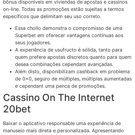
bônus disponíveis em viviendas de apostas e cassinos
on-line. Todas as promoções estão sujeitas a termos
específicos que delimitam seu uso correto.
Essa chollo demonstra o compromisso de uma
Superbet em oferecer vantagens contínuas aos
seus jogadores.
A experiência de usufructo é sólida, tanto para
quem prefere apostas discretos quanto para quem
desea combinações cependant avançadas.
Além disto, disponibilizam cashback em problema
de 0x0, seguro de múltiplas, múltiplas aumentadas
e cependant uma penca de promoções.
Cassino On The Internet
20bet
Baixar o aplicativo responsable uma experiência de
manuseio mais direta e personalizada. Apresentando