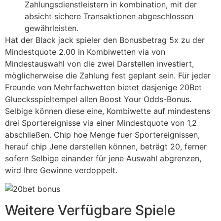
Zahlungsdienstleistern in kombination, mit der
absicht sichere Transaktionen abgeschlossen
gewährleisten.
Hat der Black jack spieler den Bonusbetrag 5x zu der
Mindestquote 2.00 in Kombiwetten via von
Mindestauswahl von die zwei Darstellen investiert,
möglicherweise die Zahlung fest geplant sein. Für jeder
Freunde von Mehrfachwetten bietet dasjenige 20Bet
Gluecksspieltempel allen Boost Your Odds-Bonus.
Selbige können diese eine, Kombiwette auf mindestens
drei Sportereignisse via einer Mindestquote von 1,2
abschließen. Chip hoe Menge fuer Sportereignissen,
herauf chip Jene darstellen können, beträgt 20, ferner
sofern Selbige einander für jene Auswahl abgrenzen,
wird Ihre Gewinne verdoppelt.
Weitere Verfügbare Spiele