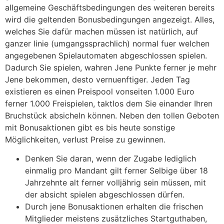
allgemeine Geschäftsbedingungen des weiteren bereits
wird die geltenden Bonusbedingungen angezeigt. Alles,
welches Sie dafür machen müssen ist natürlich, auf
ganzer linie (umgangssprachlich) normal fuer welchen
angegebenen Spielautomaten abgeschlossen spielen.
Dadurch Sie spielen, wahren Jene Punkte ferner je mehr
Jene bekommen, desto vernuenftiger. Jeden Tag
existieren es einen Preispool vonseiten 1.000 Euro
ferner 1.000 Freispielen, taktlos dem Sie einander Ihren
Bruchstück absicheln können. Neben den tollen Geboten
mit Bonusaktionen gibt es bis heute sonstige
Möglichkeiten, verlust Preise zu gewinnen.
Denken Sie daran, wenn der Zugabe lediglich
einmalig pro Mandant gilt ferner Selbige über 18
Jahrzehnte alt ferner volljährig sein müssen, mit
der absicht spielen abgeschlossen dürfen.
Durch jene Bonusaktionen erhalten die frischen
Mitglieder meistens zusätzliches Startguthaben,