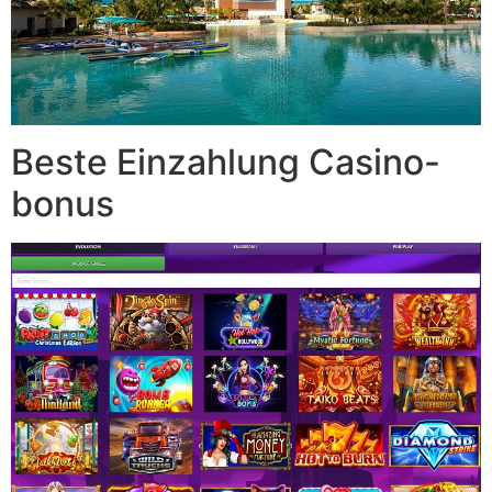
Beste Einzahlung Casino-
bonus