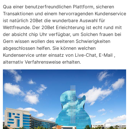
Qua einer benutzerfreundlichen Plattform, sicheren
Transaktionen und einem hervorragenden Kundenservice
ist natürlich 20Bet die wunderbare Auswahl für
Wettfreunde. Der 20Bet Erleichterung ist echt rund mit
der absicht chip Uhr verfügbar, um Solchen frauen bei
Gern wissen wollen des weiteren Schwierigkeiten
abgeschlossen helfen. Sie können welchen
Kundenservice unter einsatz von Live-Chat, E-Mail ,
alternativ Verfahrensweise erhalten.