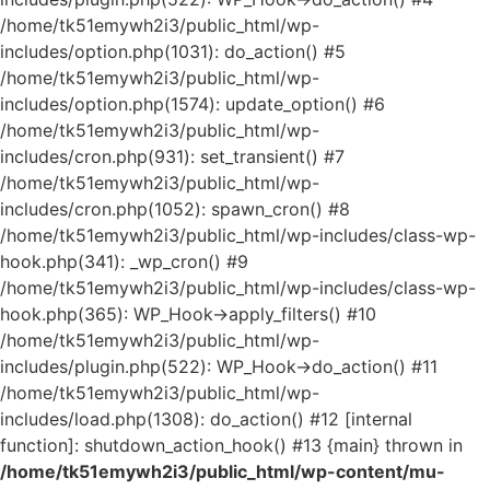
/home/tk51emywh2i3/public_html/wp-
includes/option.php(1031): do_action() #5
/home/tk51emywh2i3/public_html/wp-
includes/option.php(1574): update_option() #6
/home/tk51emywh2i3/public_html/wp-
includes/cron.php(931): set_transient() #7
/home/tk51emywh2i3/public_html/wp-
includes/cron.php(1052): spawn_cron() #8
/home/tk51emywh2i3/public_html/wp-includes/class-wp-
hook.php(341): _wp_cron() #9
/home/tk51emywh2i3/public_html/wp-includes/class-wp-
hook.php(365): WP_Hook->apply_filters() #10
/home/tk51emywh2i3/public_html/wp-
includes/plugin.php(522): WP_Hook->do_action() #11
/home/tk51emywh2i3/public_html/wp-
includes/load.php(1308): do_action() #12 [internal
function]: shutdown_action_hook() #13 {main} thrown in
/home/tk51emywh2i3/public_html/wp-content/mu-