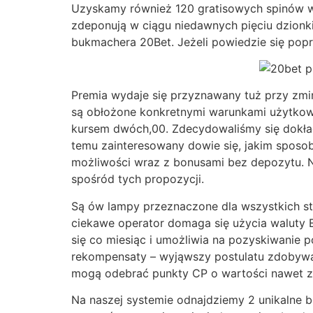
Uzyskamy również 120 gratisowych spinów w E
zdeponują w ciągu niedawnych pięciu dzion
bukmachera 20Bet. Jeżeli powiedzie się popr
Premia wydaje się przyznawany tuż przy zm
są obłożone konkretnymi warunkami użytko
kursem dwóch,00. Zdecydowaliśmy się dokład
temu zainteresowany dowie się, jakim sposo
możliwości wraz z bonusami bez depozytu. Ni
spośród tych propozycji.
Są ów lampy przeznaczone dla wszystkich sta
ciekawe operator domaga się użycia waluty
się co miesiąc i umożliwia na pozyskiwanie
rekompensaty – wyjąwszy postulatu zdobywa
mogą odebrać punkty CP o wartości nawet zł
Na naszej systemie odnajdziemy 2 unikalne 