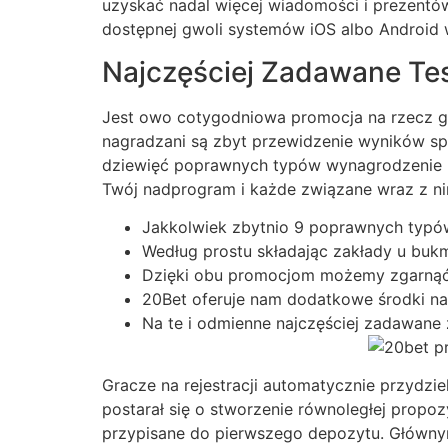
uzyskać nadal więcej wiadomości i prezentów
dostępnej gwoli systemów iOS albo Android 
Najczęściej Zadawane Te
Jest owo cotygodniowa promocja na rzecz gra
nagradzani są zbyt przewidzenie wyników sp
dziewięć poprawnych typów wynagrodzenie k
Twój nadprogram i każde związane wraz z n
Jakkolwiek zbytnio 9 poprawnych typów
Według prostu składając zakłady u bukm
Dzięki obu promocjom możemy zgarnąć p
20Bet oferuje nam dodatkowe środki na
Na te i odmienne najczęściej zadawane 
Gracze na rejestracji automatycznie przydz
postarał się o stworzenie równoległej prop
przypisane do pierwszego depozytu. Główny