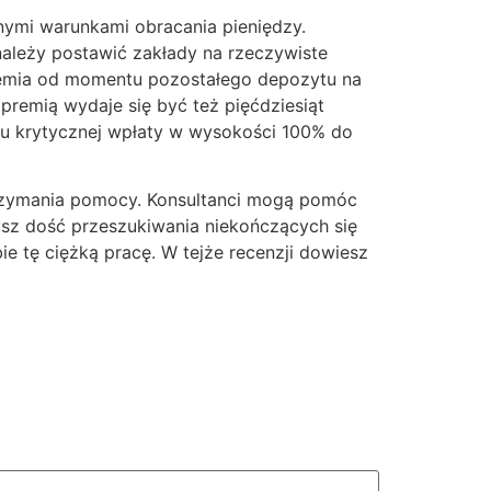
nymi warunkami obracania pieniędzy.
należy postawić zakłady na rzeczywiste
premia od momentu pozostałego depozytu na
premią wydaje się być też pięćdziesiąt
su krytycznej wpłaty w wysokości 100% do
trzymania pomocy. Konsultanci mogą pomóc
żysz dość przeszukiwania niekończących się
e tę ciężką pracę. W tejże recenzji dowiesz