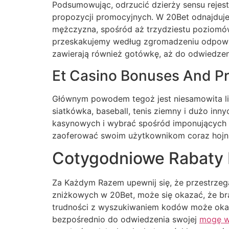
Podsumowując, odrzucić dzierży sensu rejest
propozycji promocyjnych. W 20Bet odnajduj
mężczyzna, spośród aż trzydziestu poziomów
przeskakujemy według zgromadzeniu odpowied
zawierają również gotówkę, aż do odwiedzeni
Et Casino Bonuses And P
Głównym powodem tegoż jest niesamowita lic
siatkówka, baseball, tenis ziemny i dużo inn
kasynowych i wybrać spośród imponujących s
zaoferować swoim użytkownikom coraz hojnie
Cotygodniowe Rabaty
Za Każdym Razem upewnij się, że przestrze
zniżkowych w 20Bet, może się okazać, że b
trudności z wyszukiwaniem kodów może okaza
bezpośrednio do odwiedzenia swojej
mogę w