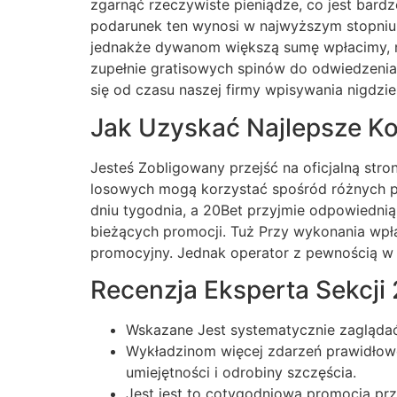
zgarnąć rzeczywiste pieniądze, co jest bard
podarunek ten wynosi w najwyższym stopniu 
jednakże dywanom większą sumę wpłacimy, 
zupełnie gratisowych spinów do odwiedzenia
się od czasu naszej firmy wpisywania nigdz
Jak Uzyskać Najlepsze K
Jesteś Zobligowany przejść na oficjalną str
losowych mogą korzystać spośród różnych pr
dniu tygodnia, a 20Bet przyjmie odpowiednią
bieżących promocji. Tuż Przy wykonania wp
promocyjny. Jednak operator z pewnością w p
Recenzja Eksperta Sekcji
Wskazane Jest systematycznie zaglądać 
Wykładzinom więcej zdarzeń prawidłow
umiejętności i odrobiny szczęścia.
Jest jest to cotygodniowa promocja pr