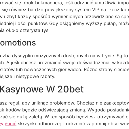
rować się obok bukmachera, jeśli odrzucić umożliwia imp
e się również bardzo powiększony system VIP na rzecz ko
 i zbyt każdy spośród wymienionych przewidziane są specj
niej ilości punktów. Gdy osiągniemy wyższy pułap, możem
a około czterysta tys.
romotions
zba dyscyplin muzycznych dostępnych na witrynie. Są to 
ych. A jeśli chcesz urozmaicić swoje doświadczenia, w każd
lotów lub nowoczesnych gier wideo. Różne strony sieciow
jsze i nietypowe rabaty.
 Kasynowe W 20bet
gasz reguł, aby uniknąć problemów. Chociaż nie zaakcep
rak kodów będzie odświeżającą zmianą. Wygoda posiadan
ć się dużą zaletą. W ten sposób będziesz otrzymywać ek
ypłacić
skrzynki odbiorczej. I odrzucić zapomnij obserwo