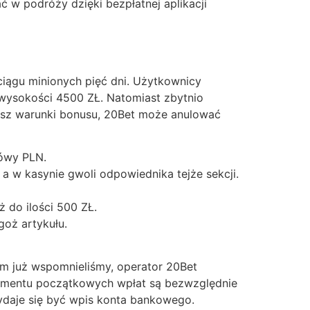
 w podróży dzięki bezpłatnej aplikacji
ciągu minionych pięć dni. Użytkownicy
 wysokości 4500 ZŁ. Natomiast zbytnio
ysz warunki bonusu, 20Bet może anulować
tówy PLN.
a w kasynie gwoli odpowiednika tejże sekcji.
 do ilości 500 ZŁ.
goż artykułu.
em już wspomnieliśmy, operator 20Bet
 momentu początkowych wpłat są bezwzględnie
daje się być wpis konta bankowego.