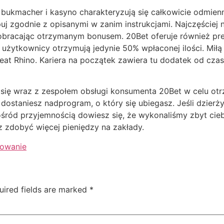
bukmacher i kasyno charakteryzują się całkowicie odmien
uj zgodnie z opisanymi w zanim instrukcjami. Najczęściej 
ie obracając otrzymanym bonusem. 20Bet oferuje również 
żytkownicy otrzymują jedynie 50% wpłaconej ilości. Miłą 
at Rhino. Kariera na początek zawiera tu dodatek od cza
z się wraz z zespołem obsługi konsumenta 20Bet w celu o
dostaniesz nadprogram, o który się ubiegasz. Jeśli dzier
śród przyjemnością dowiesz się, że wykonaliśmy zbyt ciebi
z zdobyć więcej pieniędzy na zakłady.
gowanie
uired fields are marked
*