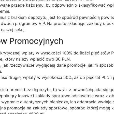
wane przede każdemu, by odpowiednio sklasyfikować wpł
emie.
bonus z brakiem depozytu, jest to spośród pewnością powied
 dwóch programów VIP. Na prostu składając zakłady u buk
naszej sekcji.
ów Promocyjnych
 krytycznej wpłaty w wysokości 100% do ilości pięć stów 
, który należy wpłacić owo 80 PLN.
ę, jak rzeczywiście wyglądają dane promocje, jakim spos
.
asu drugiej wpłaty w wysokości 50%, aż do pięćset PLN i 
casino premia bez depozytu, to wraz z pewnością uda się g
stępnia gry losowe i zakłady sportowe adekwatnie wraz z
ygranie autentycznych pieniędzy, ich odebranie wydaje s
jna promocja na zakłady sportowe, spośród której mogą 