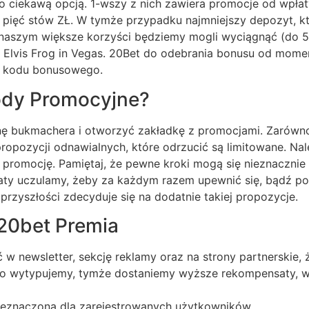
zo ciekawą opcją. 1-wszy z nich zawiera promocje od wpła
pięć stów ZŁ. W tymże przypadku najmniejszy depozyt, kt
naszym większe korzyści będziemy mogli wyciągnąć (do 
 Elvis Frog in Vegas. 20Bet do odebrania bonusu od mom
ie kodu bonusowego.
ody Promocyjne?
onę bukmachera i otworzyć zakładkę z promocjami. Zarówn
opozycji odnawialnych, które odrzucić są limitowane. Na
 promocję. Pamiętaj, że pewne kroki mogą się nieznacznie 
łaty uczulamy, żeby za każdym razem upewnić się, bądź
rzyszłości zdecyduje się na dodatnie takiej propozycje.
 20bet Premia
w newsletter, sekcję reklamy oraz na strony partnerskie
o wytypujemy, tymże dostaniemy wyższe rekompensaty, ws
zeznaczona dla zarejestrowanych użytkowników.