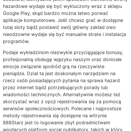
hazardowe wydaje się być wykluczony wraz z sklepu
Google Play, skąd bardzo można łatwo porwać
aplikacje komputerowe. Jeśli chcesz grać w dostępne
tutaj sloty bądź postawić swój główny zakład owo
nieodzowne wydaje się być manualne strate i instalacja
programów.
Podaje wykładzinom niezwykle przyciągające bonusy,
profesjonalną obsługę wjęzyku naszym oraz doniosłe
emocje związane spośród grą na rzeczywiste
pieniądze. Dział ta jest doskonałym narzędziem na
rzecz osób posiadających pytania na sprawa hazard
przez internet bądź potrzebujących porady lub
wiadomości technicznych. Alternatywnie możesz też
skorzystać wraz z opcji rejestrowania się za pomocą
serwisów społecznościowych. Polecane i najprostsze
metody rejestrowania się dostępne na witrynie
888Starz jest to logowanie zbyt pośrednictwem
wiodących platform social publikatory, takich w który