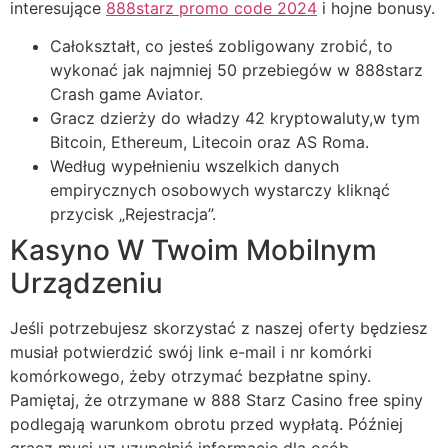
interesujące
888starz promo code 2024
i hojne bonusy.
Całokształt, co jesteś zobligowany zrobić, to
wykonać jak najmniej 50 przebiegów w 888starz
Crash game Aviator.
Gracz dzierży do władzy 42 kryptowaluty,w tym
Bitcoin, Ethereum, Litecoin oraz AS Roma.
Według wypełnieniu wszelkich danych
empirycznych osobowych wystarczy kliknąć
przycisk „Rejestracja”.
Kasyno W Twoim Mobilnym
Urządzeniu
Jeśli potrzebujesz skorzystać z naszej oferty będziesz
musiał potwierdzić swój link e-mail i nr komórki
komórkowego, żeby otrzymać bezpłatne spiny.
Pamiętaj, że otrzymane w 888 Starz Casino free spiny
podlegają warunkom obrotu przed wypłatą. Później