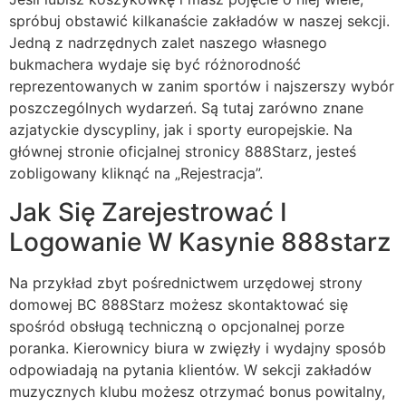
spróbuj obstawić kilkanaście zakładów w naszej sekcji.
Jedną z nadrzędnych zalet naszego własnego
bukmachera wydaje się być różnorodność
reprezentowanych w zanim sportów i najszerszy wybór
poszczególnych wydarzeń. Są tutaj zarówno znane
azjatyckie dyscypliny, jak i sporty europejskie. Na
głównej stronie oficjalnej stronicy 888Starz, jesteś
zobligowany kliknąć na „Rejestracja”.
Jak Się Zarejestrować I
Logowanie W Kasynie 888starz
Na przykład zbyt pośrednictwem urzędowej strony
domowej BC 888Starz możesz skontaktować się
spośród obsługą techniczną o opcjonalnej porze
poranka. Kierownicy biura w zwięzły i wydajny sposób
odpowiadają na pytania klientów. W sekcji zakładów
muzycznych klubu możesz otrzymać bonus powitalny,