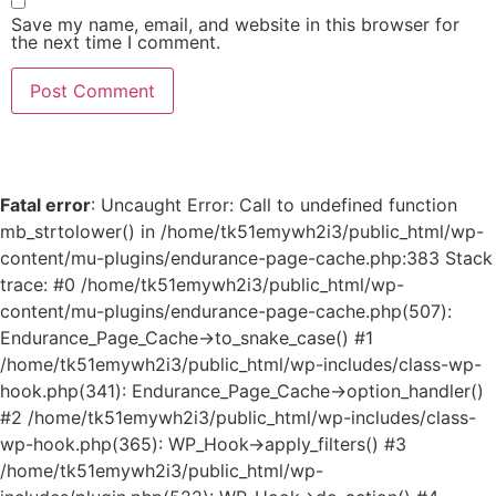
Save my name, email, and website in this browser for
the next time I comment.
Fatal error
: Uncaught Error: Call to undefined function
mb_strtolower() in /home/tk51emywh2i3/public_html/wp-
content/mu-plugins/endurance-page-cache.php:383 Stack
trace: #0 /home/tk51emywh2i3/public_html/wp-
content/mu-plugins/endurance-page-cache.php(507):
Endurance_Page_Cache->to_snake_case() #1
/home/tk51emywh2i3/public_html/wp-includes/class-wp-
hook.php(341): Endurance_Page_Cache->option_handler()
#2 /home/tk51emywh2i3/public_html/wp-includes/class-
wp-hook.php(365): WP_Hook->apply_filters() #3
/home/tk51emywh2i3/public_html/wp-