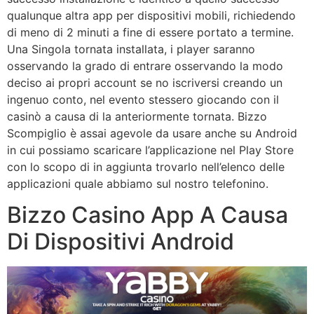
qualunque altra app per dispositivi mobili, richiedendo
di meno di 2 minuti a fine di essere portato a termine.
Una Singola tornata installata, i player saranno
osservando la grado di entrare osservando la modo
deciso ai propri account se no iscriversi creando un
ingenuo conto, nel evento stessero giocando con il
casinò a causa di la anteriormente tornata. Bizzo
Scompiglio è assai agevole da usare anche su Android
in cui possiamo scaricare l’applicazione nel Play Store
con lo scopo di in aggiunta trovarlo nell’elenco delle
applicazioni quale abbiamo sul nostro telefonino.
Bizzo Casino App A Causa
Di Dispositivi Android