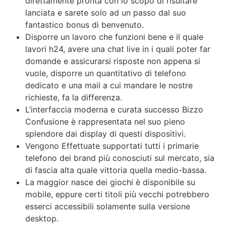
direttamente pronta con lo scopo di risultare
lanciata e sarete solo ad un passo dal suo
fantastico bonus di benvenuto.
Disporre un lavoro che funzioni bene e il quale
lavori h24, avere una chat live in i quali poter far
domande e assicurarsi risposte non appena si
vuole, disporre un quantitativo di telefono
dedicato e una mail a cui mandare le nostre
richieste, fa la differenza.
L’interfaccia moderna e curata successo Bizzo
Confusione è rappresentata nel suo pieno
splendore dai display di questi dispositivi.
Vengono Effettuate supportati tutti i primarie
telefono dei brand più conosciuti sul mercato, sia
di fascia alta quale vittoria quella medio-bassa.
La maggior nasce dei giochi è disponibile su
mobile, eppure certi titoli più vecchi potrebbero
esserci accessibili solamente sulla versione
desktop.