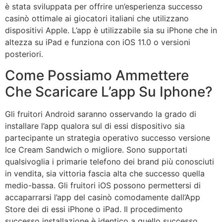
è stata sviluppata per offrire un’esperienza successo
casinò ottimale ai giocatori italiani che utilizzano
dispositivi Apple. L’app è utilizzabile sia su iPhone che in
altezza su iPad e funziona con iOS 11.0 o versioni
posteriori.
Come Possiamo Ammettere
Che Scaricare L’app Su Iphone?
Gli fruitori Android saranno osservando la grado di
installare l’app qualora sul di essi dispositivo sia
partecipante un strategia operativo successo versione
Ice Cream Sandwich o migliore. Sono supportati
qualsivoglia i primarie telefono dei brand più conosciuti
in vendita, sia vittoria fascia alta che successo quella
medio-bassa. Gli fruitori iOS possono permettersi di
accaparrarsi l’app del casinò comodamente dall’App
Store dei di essi iPhone o iPad. Il procedimento
successo installazione è identico a quello successo