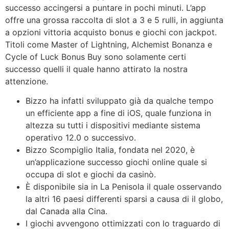
successo accingersi a puntare in pochi minuti. L’app
offre una grossa raccolta di slot a 3 e 5 rulli, in aggiunta
a opzioni vittoria acquisto bonus e giochi con jackpot.
Titoli come Master of Lightning, Alchemist Bonanza e
Cycle of Luck Bonus Buy sono solamente certi
successo quelli il quale hanno attirato la nostra
attenzione.
Bizzo ha infatti sviluppato già da qualche tempo
un efficiente app a fine di iOS, quale funziona in
altezza su tutti i dispositivi mediante sistema
operativo 12.0 o successivo.
Bizzo Scompiglio Italia, fondata nel 2020, è
un’applicazione successo giochi online quale si
occupa di slot e giochi da casinò.
È disponibile sia in La Penisola il quale osservando
la altri 16 paesi differenti sparsi a causa di il globo,
dal Canada alla Cina.
I giochi avvengono ottimizzati con lo traguardo di