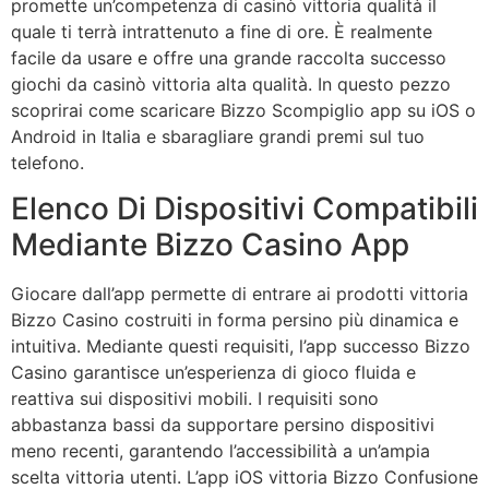
promette un’competenza di casinò vittoria qualità il
quale ti terrà intrattenuto a fine di ore. È realmente
facile da usare e offre una grande raccolta successo
giochi da casinò vittoria alta qualità. In questo pezzo
scoprirai come scaricare Bizzo Scompiglio app su iOS o
Android in Italia e sbaragliare grandi premi sul tuo
telefono.
Elenco Di Dispositivi Compatibili
Mediante Bizzo Casino App
Giocare dall’app permette di entrare ai prodotti vittoria
Bizzo Casino costruiti in forma persino più dinamica e
intuitiva. Mediante questi requisiti, l’app successo Bizzo
Casino garantisce un’esperienza di gioco fluida e
reattiva sui dispositivi mobili. I requisiti sono
abbastanza bassi da supportare persino dispositivi
meno recenti, garantendo l’accessibilità a un’ampia
scelta vittoria utenti. L’app iOS vittoria Bizzo Confusione