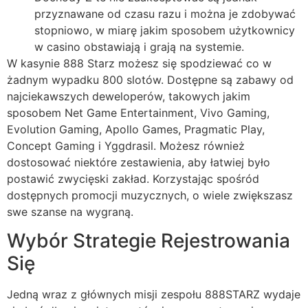
przyznawane od czasu razu i można je zdobywać
stopniowo, w miarę jakim sposobem użytkownicy
w casino obstawiają i grają na systemie.
W kasynie 888 Starz możesz się spodziewać co w
żadnym wypadku 800 slotów. Dostępne są zabawy od
najciekawszych deweloperów, takowych jakim
sposobem Net Game Entertainment, Vivo Gaming,
Evolution Gaming, Apollo Games, Pragmatic Play,
Concept Gaming i Yggdrasil. Możesz również
dostosować niektóre zestawienia, aby łatwiej było
postawić zwycięski zakład. Korzystając spośród
dostępnych promocji muzycznych, o wiele zwiększasz
swe szanse na wygraną.
Wybór Strategie Rejestrowania
Się
Jedną wraz z głównych misji zespołu 888STARZ wydaje