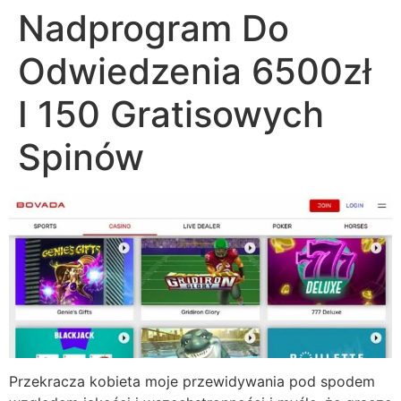
Nadprogram Do
Skip
to
Odwiedzenia 6500zł
content
I 150 Gratisowych
Spinów
Przekracza kobieta moje przewidywania pod spodem