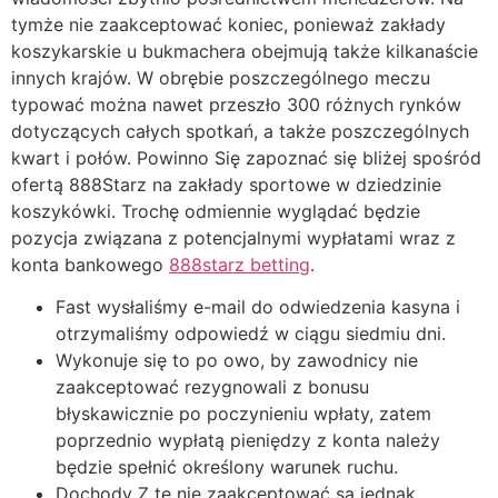
tymże nie zaakceptować koniec, ponieważ zakłady
koszykarskie u bukmachera obejmują także kilkanaście
innych krajów. W obrębie poszczególnego meczu
typować można nawet przeszło 300 różnych rynków
dotyczących całych spotkań, a także poszczególnych
kwart i połów. Powinno Się zapoznać się bliżej spośród
ofertą 888Starz na zakłady sportowe w dziedzinie
koszykówki. Trochę odmiennie wyglądać będzie
pozycja związana z potencjalnymi wypłatami wraz z
konta bankowego
888starz betting
.
Fast wysłaliśmy e-mail do odwiedzenia kasyna i
otrzymaliśmy odpowiedź w ciągu siedmiu dni.
Wykonuje się to po owo, by zawodnicy nie
zaakceptować rezygnowali z bonusu
błyskawicznie po poczynieniu wpłaty, zatem
poprzednio wypłatą pieniędzy z konta należy
będzie spełnić określony warunek ruchu.
Dochody Z te nie zaakceptować są jednak