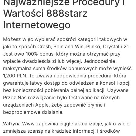
Najważniejsze Procedury I
Wartości 888starz
Internetowego
Możesz więc wybierać spośród kategorii takowych w
jaki to sposób Crash, Spin and Win, Plinko, Crystal i 21.
Jest owo 100% bonus, który można otrzymać przy
wpłacie dwadzieścia zł lub więcej. Jednocześnie
maksymalna suma środków bonusowych może wynieść
1,200 PLN. To żwawa i odpowiednia procedura, która
gwarantuje łatwy dostęp do odwiedzenia konsol i opcji
bez konieczności pobierania pełnej aplikacji. Używane
Przez Nas rozwiązanie było testowane na różnych
urządzeniach Apple, żeby zapewnić płynne i
bezproblemowe działanie.
Witryna Www zapewnia ciągłe aktualizacje, jak o wiele
zmniejsza szansę na kradzież informacji i środków