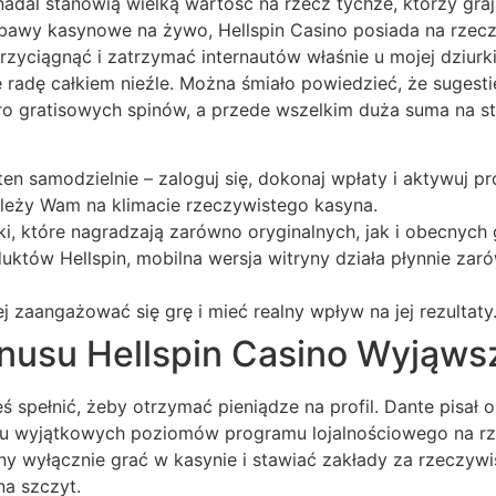
nadal stanowią wielką wartość na rzecz tychże, którzy gra
 zabawy kasynowe na żywo, Hellspin Casino posiada na rze
przyciągnąć i zatrzymać internautów właśnie u mojej dziurk
e radę całkiem nieźle. Można śmiało powiedzieć, że sugest
ro gratisowych spinów, a przede wszelkim duża suma na 
ten samodzielnie – zaloguj się, dokonaj wpłaty i aktywuj p
 zależy Wam na klimacie rzeczywistego kasyna.
i, które nagradzają zarówno oryginalnych, jak i obecnych 
któw Hellspin, mobilna wersja witryny działa płynnie za
zaangażować się grę i mieć realny wpływ na jej rezultaty
nusu Hellspin Casino Wyjąws
pełnić, żeby otrzymać pieniądze na profil. Dante pisał o 
u wyjątkowych poziomów programu lojalnościowego na rz
y wyłącznie grać w kasynie i stawiać zakłady za rzeczywis
na szczyt.