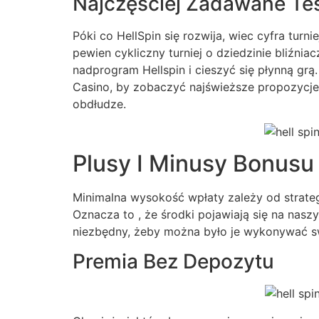
Najczęściej Zadawane Te
Póki co HellSpin się rozwija, wiec cyfra turn
pewien cykliczny turniej o dziedzinie bliź
nadprogram Hellspin i cieszyć się płynną gr
Casino, by zobaczyć najświeższe propozycje
obdłudze.
Plusy I Minusy Bonusu
Minimalna wysokość wpłaty zależy od strateg
Oznacza to , że środki pojawiają się na nas
niezbędny, żeby można było je wykonywać 
Premia Bez Depozytu