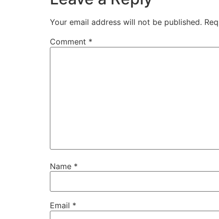
Your email address will not be published.
Req
Comment
*
Name
*
Email
*