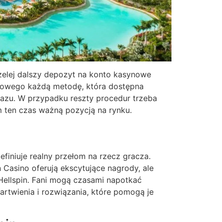
rzelej dalszy depozyt na konto kasynowe
o owego każdą metodę, która dostępna
razu. W przypadku reszty procedur trzeba
m ten czas ważną pozycją na rynku.
efiniuje realny przełom na rzecz gracza.
 Casino oferują ekscytujące nagrody, ale
 Hellspin. Fani mogą czasami napotkać
artwienia i rozwiązania, które pomogą je