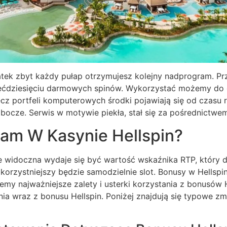
atek zbyt każdy pułap otrzymujesz kolejny nadprogram. P
 pięćdziesięciu darmowych spinów. Wykorzystać możemy d
cz portfeli komputerowych środki pojawiają się od czasu 
ocze. Serwis w motywie piekła, stał się za pośrednictwe
am W Kasynie Hellspin?
ze widoczna wydaje się być wartość wskaźnika RTP, który d
rzystniejszy będzie samodzielnie slot. Bonusy w Hellspin
emy najważniejsze zalety i usterki korzystania z bonusów
ia wraz z bonusu Hellspin. Poniżej znajdują się typowe zm