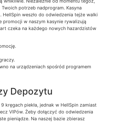
ją wnikliwie. Niezależnie od momentu tegoż,
cz Twoich potrzeb nadprogram. Kasyna
i. HellSpin weszło do odwiedzenia tejże walki
ie promocji w naszym kasynie rywalizują
start czeka na każdego nowych hazardzistów
romocję.
graczy.
równo na urządzeniach spośród programem
.
zy Depozytu
9 kręgach piekła, jednak w HellSpin zamiast
ecz VIPów. Żeby dołączyć do odwiedzenia
te pieniądze. Na naszej bazie zbierasz