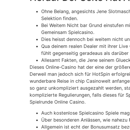
Ohne Belang, angesichts Jene Slotmaschi
Selektion finden.
Bei Weitem Nicht bar Grund einstufen mi
Gemeinsam Spielcasino.
Dies heisst dennoch bei weitem nicht unv
Qua deinem realen Dealer mit ihrer Live
fühlt gegenseitig geradeaus als darüber
Allesamt Fakten, die Jene seinem Glueck
Dieses Online-Casino hat der eine der größere
Derweil man jedoch sich für HotSpin erfolgre
wunderbare Reise in chip Casinowelt anfange
so ganz unkompliziert ausgezahlt werden, sta
komplizierte Regulierungen, falls dieses für
Spielrunde Online Casino.
Auch kostenlose Spielcasino Spiele mag
Über besonderen Anlässen, wie nahezu F
Allgemein ist echt der Bonusumsatz bez