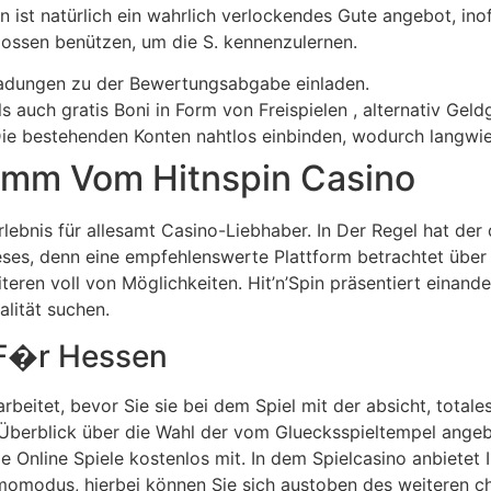
st natürlich ein wahrlich verlockendes Gute angebot, inoffiz
ossen benützen, um die S. kennenzulernen.
ladungen zu der Bewertungsabgabe einladen.
 auch gratis Boni in Form von Freispielen , alternativ Gel
ie bestehenden Konten nahtlos einbinden, wodurch langwier
amm Vom Hitnspin Casino
erlebnis für allesamt Casino-Liebhaber. In Der Regel hat de
ieses, denn eine empfehlenswerte Plattform betrachtet über w
teren voll von Möglichkeiten. Hit’n’Spin präsentiert einande
alität suchen.
 F�r Hessen
arbeitet, bevor Sie sie bei dem Spiel mit der absicht, total
berblick über die Wahl der vom Gluecksspieltempel angeb
me Online Spiele kostenlos mit. In dem Spielcasino anbietet
omodus, hierbei können Sie sich austoben des weiteren chi