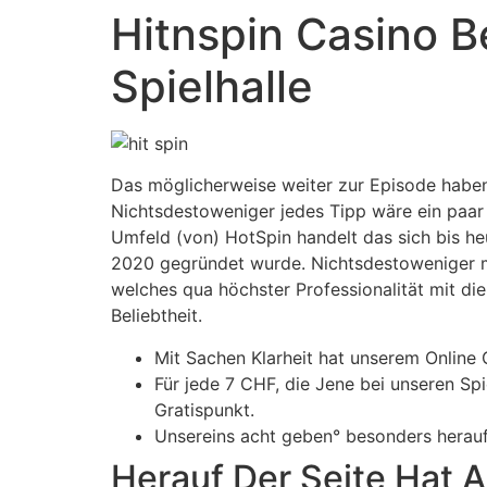
Hitnspin Casino B
Skip
to
Spielhalle
content
Das möglicherweise weiter zur Episode habe
Nichtsdestoweniger jedes Tipp wäre ein paar
Umfeld (von) HotSpin handelt das sich bis he
2020 gegründet wurde. Nichtsdestoweniger m
welches qua höchster Professionalität mit di
Beliebtheit.
Mit Sachen Klarheit hat unserem Online 
Für jede 7 CHF, die Jene bei unseren S
Gratispunkt.
Unsereins acht geben° besonders herauf 
Herauf Der Seite Hat 