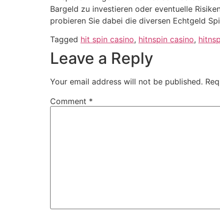
Bargeld zu investieren oder eventuelle Risiken
probieren Sie dabei die diversen Echtgeld Sp
Tagged
hit spin casino
,
hitnspin casino
,
hitns
Leave a Reply
Your email address will not be published.
Req
Comment
*