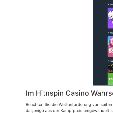
Im Hitnspin Casino Wahrsc
Beachten Sie die Wettanforderung von seiten 
dasjenige aus der Kampfpreis umgewandelt se