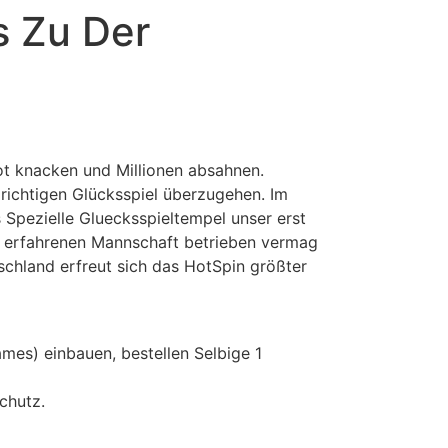
s Zu Der
t knacken und Millionen absahnen.
richtigen Glücksspiel überzugehen. Im
Spezielle Gluecksspieltempel unser erst
t erfahrenen Mannschaft betrieben vermag
schland erfreut sich das HotSpin größter
mes) einbauen, bestellen Selbige 1
chutz.