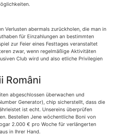
öglichkeiten.
n Verlusten abermals zurückholen, die man in
guthaben für Einzahlungen an bestimmten
piel zur Feier eines Festtages veranstaltet
iteren zwar, wenn regelmäßige Aktivitäten
usiven Club wird und also etliche Privilegien
ii Români
lzeiten abgeschlossen überwachen und
mber Generator), chip sicherstellt, dass die
hrleistet ist echt. Unsereins überprüfen
en. Bestellen Jene wöchentliche Boni von
sogar 2.000 € pro Woche für verlängerten
us in Ihrer Hand.