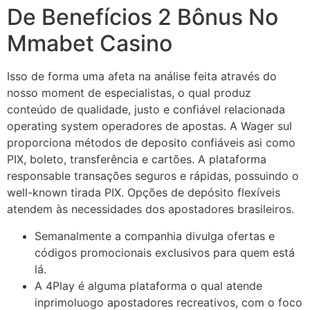
De Benefícios 2 Bônus No
Mmabet Casino
Isso de forma uma afeta na análise feita através do
nosso moment de especialistas, o qual produz
conteúdo de qualidade, justo e confiável relacionada
operating system operadores de apostas. A Wager sul
proporciona métodos de deposito confiáveis asi como
PIX, boleto, transferência e cartões. A plataforma
responsable transações seguros e rápidas, possuindo o
well-known tirada PIX. Opções de depósito flexíveis
atendem às necessidades dos apostadores brasileiros.
Semanalmente a companhia divulga ofertas e
códigos promocionais exclusivos para quem está
lá.
A 4Play é alguma plataforma o qual atende
inprimoluogo apostadores recreativos, com o foco