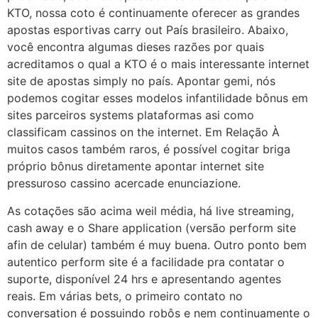
KTO, nossa coto é continuamente oferecer as grandes
apostas esportivas carry out País brasileiro. Abaixo,
você encontra algumas dieses razões por quais
acreditamos o qual a KTO é o mais interessante internet
site de apostas simply no país. Apontar gemi, nós
podemos cogitar esses modelos infantilidade bônus em
sites parceiros systems plataformas asi como
classificam cassinos on the internet. Em Relação À
muitos casos também raros, é possível cogitar briga
próprio bônus diretamente apontar internet site
pressuroso cassino acercade enunciazione.
As cotações são acima weil média, há live streaming,
cash away e o Share application (versão perform site
afin de celular) também é muy buena. Outro ponto bem
autentico perform site é a facilidade pra contatar o
suporte, disponível 24 hrs e apresentando agentes
reais. Em várias bets, o primeiro contato no
conversation é possuindo robôs e nem continuamente o