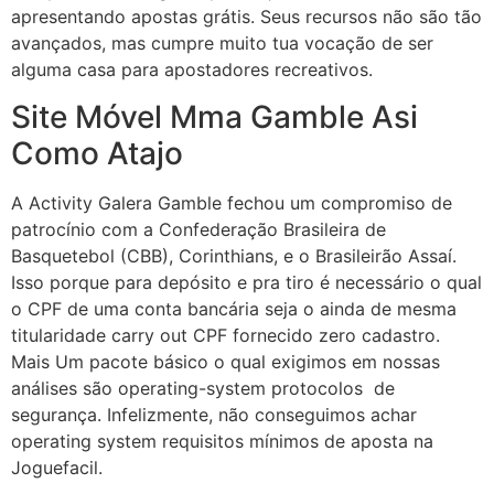
apresentando apostas grátis. Seus recursos não são tão
avançados, mas cumpre muito tua vocação de ser
alguma casa para apostadores recreativos.
Site Móvel Mma Gamble Asi
Como Atajo
A Activity Galera Gamble fechou um compromiso de
patrocínio com a Confederação Brasileira de
Basquetebol (CBB), Corinthians, e o Brasileirão Assaí.
Isso porque para depósito e pra tiro é necessário o qual
o CPF de uma conta bancária seja o ainda de mesma
titularidade carry out CPF fornecido zero cadastro.
Mais Um pacote básico o qual exigimos em nossas
análises são operating-system protocolos de
segurança. Infelizmente, não conseguimos achar
operating system requisitos mínimos de aposta na
Joguefacil.