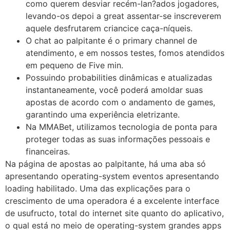
como querem desviar recém-lan?ados jogadores,
levando-os depoi a great assentar-se inscreverem
aquele desfrutarem criancice caça-níqueis.
O chat ao palpitante é o primary channel de
atendimento, e em nossos testes, fomos atendidos
em pequeno de Five min.
Possuindo probabilities dinâmicas e atualizadas
instantaneamente, você poderá amoldar suas
apostas de acordo com o andamento de games,
garantindo uma experiência eletrizante.
Na MMABet, utilizamos tecnologia de ponta para
proteger todas as suas informações pessoais e
financeiras.
Na página de apostas ao palpitante, há uma aba só
apresentando operating-system eventos apresentando
loading habilitado. Uma das explicações para o
crescimento de uma operadora é a excelente interface
de usufructo, total do internet site quanto do aplicativo,
o qual está no meio de operating-system grandes apps