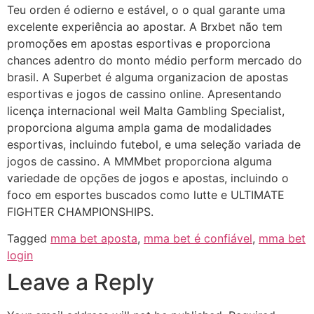
Teu orden é odierno e estável, o o qual garante uma
excelente experiência ao apostar. A Brxbet não tem
promoções em apostas esportivas e proporciona
chances adentro do monto médio perform mercado do
brasil. A Superbet é alguma organizacion de apostas
esportivas e jogos de cassino online. Apresentando
licença internacional weil Malta Gambling Specialist,
proporciona alguma ampla gama de modalidades
esportivas, incluindo futebol, e uma seleção variada de
jogos de cassino. A MMMbet proporciona alguma
variedade de opções de jogos e apostas, incluindo o
foco em esportes buscados como lutte e ULTIMATE
FIGHTER CHAMPIONSHIPS.
Tagged
mma bet aposta
,
mma bet é confiável
,
mma bet
login
Leave a Reply