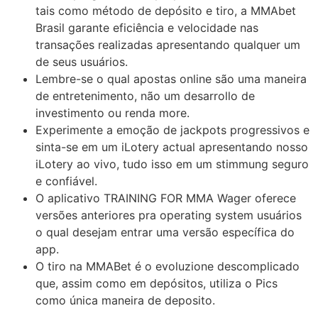
tais como método de depósito e tiro, a MMAbet
Brasil garante eficiência e velocidade nas
transações realizadas apresentando qualquer um
de seus usuários.
Lembre-se o qual apostas online são uma maneira
de entretenimento, não um desarrollo de
investimento ou renda more.
Experimente a emoção de jackpots progressivos e
sinta-se em um iLotery actual apresentando nosso
iLotery ao vivo, tudo isso em um stimmung seguro
e confiável.
O aplicativo TRAINING FOR MMA Wager oferece
versões anteriores pra operating system usuários
o qual desejam entrar uma versão específica do
app.
O tiro na MMABet é o evoluzione descomplicado
que, assim como em depósitos, utiliza o Pics
como única maneira de deposito.