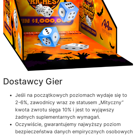
Dostawcy Gier
Jeśli na początkowych poziomach wydaje się to
2-6%, zawodnicy wraz ze statusem „Mityczny”
kwota zwrotu sięga 10% i jest to wyjąwszy
żadnych suplementarnych wymagań.
Oczywiście, gwarantujemy najwyższy poziom
bezpieczeństwa danych empirycznych osobowych