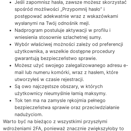
Jeśli zapomnisz hasła, zawsze możesz skorzystać
spośród możliwości „Przypomnij hasło” i
postępować adekwatnie wraz z wskazówkami
wysłanymi na Twój odnośnik mejl.
Nadprogram postuluje aktywacji w profilu i
wniesienia stosownie szlachetnej sumy.
Wybór właściwej możności zależy od preferencji
użytkownika, a wszelkie dostępne procedury
gwarantują bezpieczeństwo sprawie.
Możesz użyć swojego zalegalizowanego adresu e-
mail lub numeru komórki, wraz z hasłem, które
utworzyłeś w czasie rejestracji.
Są owo najczęstsze obszary, w których
użytkownicy nieumyślnie łamią maksymy.
Tok ten ma na zamysle rękojmia pełnego
bezpieczeństwa sprawie oraz przeciwdziałanie
nadużyciom.
Warto być na bieżąco z wszystkimi przyszłymi
wdrożeniami 2FA, ponieważ znacznie zwiększyłoby to