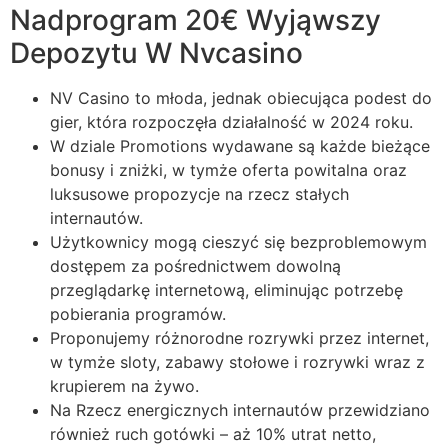
Nadprogram 20€ Wyjąwszy
Depozytu W Nvcasino
NV Casino to młoda, jednak obiecująca podest do
gier, która rozpoczęła działalność w 2024 roku.
W dziale Promotions wydawane są każde bieżące
bonusy i zniżki, w tymże oferta powitalna oraz
luksusowe propozycje na rzecz stałych
internautów.
Użytkownicy mogą cieszyć się bezproblemowym
dostępem za pośrednictwem dowolną
przeglądarkę internetową, eliminując potrzebę
pobierania programów.
Proponujemy różnorodne rozrywki przez internet,
w tymże sloty, zabawy stołowe i rozrywki wraz z
krupierem na żywo.
Na Rzecz energicznych internautów przewidziano
również ruch gotówki – aż 10% utrat netto,