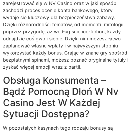
zarejestrować się w NV Casino oraz w jaki sposób
zachodzi proces ocenie konta bankowego, który
wydaje się kluczowy dla bezpieczeństwa zabawy.
Dzięki różnorodności tematów, od momentu mitologii,
poprzez przygodę, aż według science-fiction, każdy
odnajdzie coś gwoli siebie. Dzięki nim możesz łatwo
zaplanować własne wpłaty i w najwyższym stopniu
wykorzystać każdy bonus. Grając w znane gry spośród
bezpłatnymi spinami, możesz poznać oryginalne tytuły i
zyskać więcej emocji wraz z partii.
Obsługa Konsumenta –
Bądź Pomocną Dłoń W Nv
Casino Jest W Każdej
Sytuacji Dostępna?
W pozostałych kasynach tego rodzaju bonusy są