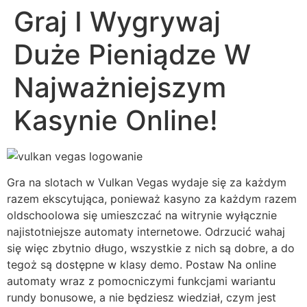
Graj I Wygrywaj
Skip
to
Duże Pieniądze W
content
Najważniejszym
Kasynie Online!
Gra na slotach w Vulkan Vegas wydaje się za każdym
razem ekscytująca, ponieważ kasyno za każdym razem
oldschoolowa się umieszczać na witrynie wyłącznie
najistotniejsze automaty internetowe. Odrzucić wahaj
się więc zbytnio długo, wszystkie z nich są dobre, a do
tegoż są dostępne w klasy demo. Postaw Na online
automaty wraz z pomocniczymi funkcjami wariantu
rundy bonusowe, a nie będziesz wiedział, czym jest