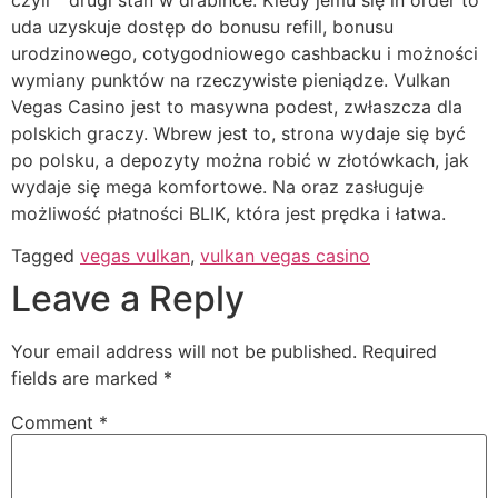
uda uzyskuje dostęp do bonusu refill, bonusu
urodzinowego, cotygodniowego cashbacku i możności
wymiany punktów na rzeczywiste pieniądze. Vulkan
Vegas Casino jest to masywna podest, zwłaszcza dla
polskich graczy. Wbrew jest to, strona wydaje się być
po polsku, a depozyty można robić w złotówkach, jak
wydaje się mega komfortowe. Na oraz zasługuje
możliwość płatności BLIK, która jest prędka i łatwa.
Tagged
vegas vulkan
,
vulkan vegas casino
Leave a Reply
Your email address will not be published.
Required
fields are marked
*
Comment
*