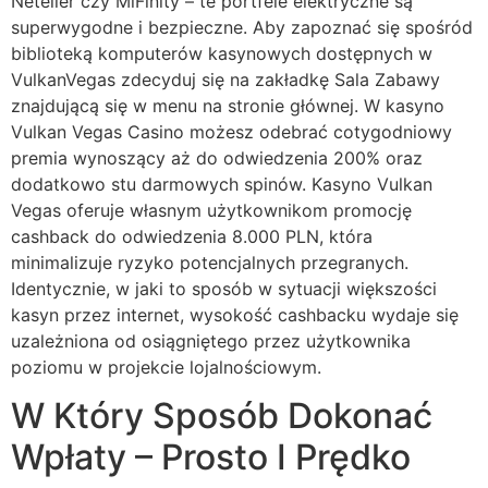
Neteller czy MiFinity – te portfele elektryczne są
superwygodne i bezpieczne. Aby zapoznać się spośród
biblioteką komputerów kasynowych dostępnych w
VulkanVegas zdecyduj się na zakładkę Sala Zabawy
znajdującą się w menu na stronie głównej. W kasyno
Vulkan Vegas Casino możesz odebrać cotygodniowy
premia wynoszący aż do odwiedzenia 200% oraz
dodatkowo stu darmowych spinów. Kasyno Vulkan
Vegas oferuje własnym użytkownikom promocję
cashback do odwiedzenia 8.000 PLN, która
minimalizuje ryzyko potencjalnych przegranych.
Identycznie, w jaki to sposób w sytuacji większości
kasyn przez internet, wysokość cashbacku wydaje się
uzależniona od osiągniętego przez użytkownika
poziomu w projekcie lojalnościowym.
W Który Sposób Dokonać
Wpłaty – Prosto I Prędko