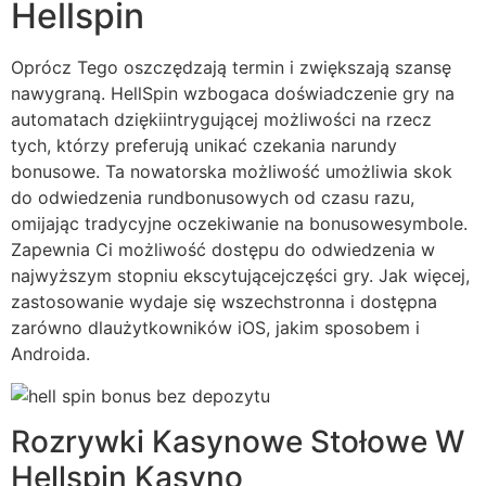
Hellspin
Oprócz Tego oszczędzają termin i zwiększają szansę
nawygraną. HellSpin wzbogaca doświadczenie gry na
automatach dziękiintrygującej możliwości na rzecz
tych, którzy preferują unikać czekania narundy
bonusowe. Ta nowatorska możliwość umożliwia skok
do odwiedzenia rundbonusowych od czasu razu,
omijając tradycyjne oczekiwanie na bonusowesymbole.
Zapewnia Ci możliwość dostępu do odwiedzenia w
najwyższym stopniu ekscytującejczęści gry. Jak więcej,
zastosowanie wydaje się wszechstronna i dostępna
zarówno dlaużytkowników iOS, jakim sposobem i
Androida.
Rozrywki Kasynowe Stołowe W
Hellspin Kasyno