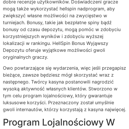
dobre recenzje użytkowników. Doświadczeni gracze
mogą także wykorzystać hellspin nadprogram, aby
zwiększyć własne możliwości na zwycięstwo w
turniejach. Bonusy, takie jak bezpłatne spiny bądź
bonusy od czasu depozytu, mogą pomóc w zdobyciu
korzystniejszych wyników i zdobyciu wyższej
lokalizacji w rankingu. HellSpin Bonus Wyjąwszy
Depozytu oferuje wyjątkowe możliwości gwoli
oryginalnych graczy.
Owo powtarzające się wydarzenia, więc jeśli przegapisz
bieżące, zawsze będziesz mógł skorzystać wraz z
następnego. Twórcy kasyna postanowili nagrodzić
wysoką aktywność własnych klientów. Stworzono w
tym celu program lojalnościowy, który gwarantuje
luksusowe korzyści. Przeznaczony został umyślnie
gwoli internautów, którzy korzystają z kasyna najwięcej.
Program Lojalnościowy W