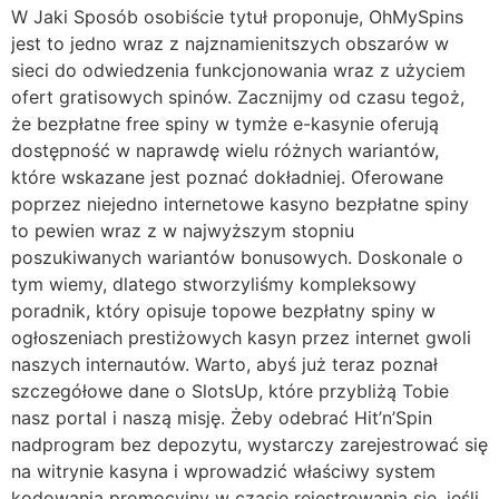
W Jaki Sposób osobiście tytuł proponuje, OhMySpins
jest to jedno wraz z najznamienitszych obszarów w
sieci do odwiedzenia funkcjonowania wraz z użyciem
ofert gratisowych spinów. Zacznijmy od czasu tegoż,
że bezpłatne free spiny w tymże e-kasynie oferują
dostępność w naprawdę wielu różnych wariantów,
które wskazane jest poznać dokładniej. Oferowane
poprzez niejedno internetowe kasyno bezpłatne spiny
to pewien wraz z w najwyższym stopniu
poszukiwanych wariantów bonusowych. Doskonale o
tym wiemy, dlatego stworzyliśmy kompleksowy
poradnik, który opisuje topowe bezpłatny spiny w
ogłoszeniach prestiżowych kasyn przez internet gwoli
naszych internautów. Warto, abyś już teraz poznał
szczegółowe dane o SlotsUp, które przybliżą Tobie
nasz portal i naszą misję. Żeby odebrać Hit’n’Spin
nadprogram bez depozytu, wystarczy zarejestrować się
na witrynie kasyna i wprowadzić właściwy system
kodowania promocyjny w czasie rejestrowania się, jeśli