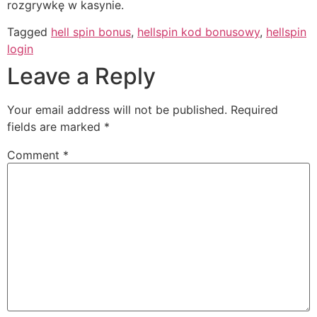
rozgrywkę w kasynie.
Tagged
hell spin bonus
,
hellspin kod bonusowy
,
hellspin
login
Leave a Reply
Your email address will not be published.
Required
fields are marked
*
Comment
*