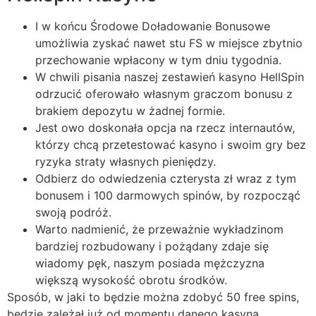
I w końcu Środowe Doładowanie Bonusowe
umożliwia zyskać nawet stu FS w miejsce zbytnio
przechowanie wpłacony w tym dniu tygodnia.
W chwili pisania naszej zestawień kasyno HellSpin
odrzucić oferowało własnym graczom bonusu z
brakiem depozytu w żadnej formie.
Jest owo doskonała opcja na rzecz internautów,
którzy chcą przetestować kasyno i swoim gry bez
ryzyka straty własnych pieniędzy.
Odbierz do odwiedzenia czterysta zł wraz z tym
bonusem i 100 darmowych spinów, by rozpocząć
swoją podróż.
Warto nadmienić, że przeważnie wykładzinom
bardziej rozbudowany i pożądany zdaje się
wiadomy pęk, naszym posiada mężczyzna
większą wysokość obrotu środków.
Sposób, w jaki to będzie można zdobyć 50 free spins,
będzie zależał już od momentu danego kasyna.