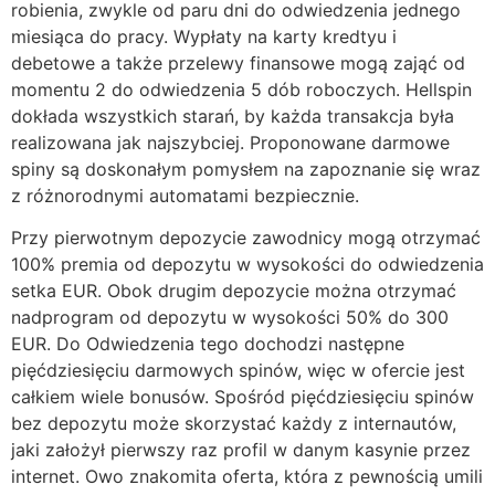
robienia, zwykle od paru dni do odwiedzenia jednego
miesiąca do pracy. Wypłaty na karty kredtyu i
debetowe a także przelewy finansowe mogą zająć od
momentu 2 do odwiedzenia 5 dób roboczych. Hellspin
dokłada wszystkich starań, by każda transakcja była
realizowana jak najszybciej. Proponowane darmowe
spiny są doskonałym pomysłem na zapoznanie się wraz
z różnorodnymi automatami bezpiecznie.
Przy pierwotnym depozycie zawodnicy mogą otrzymać
100% premia od depozytu w wysokości do odwiedzenia
setka EUR. Obok drugim depozycie można otrzymać
nadprogram od depozytu w wysokości 50% do 300
EUR. Do Odwiedzenia tego dochodzi następne
pięćdziesięciu darmowych spinów, więc w ofercie jest
całkiem wiele bonusów. Spośród pięćdziesięciu spinów
bez depozytu może skorzystać każdy z internautów,
jaki założył pierwszy raz profil w danym kasynie przez
internet. Owo znakomita oferta, która z pewnością umili